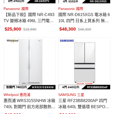
Panasonic 國際
Panasonic 國際
【新品下殺】國際 NR-C493
國際 NR-D615XGS 電冰箱 6
TV 變頻冰箱 496L 三門電冰
10L 四門 日系上質系列 無邊
箱 無邊框鋼板 一級能源 晶漾
框岩板玻璃 雲岩白
25,900
48,300
29,890
48,300
銀
Whirlpool 惠而浦
SAMSUNG 三星
惠而浦 WRS315SNHW 冰箱
三星 RF23BB8200AP 四門
740L 對開門 前方底部散熱
冰箱 640L 雙循環 BESPOK
墨西哥製
E 自訂門板 (需要另外購買門