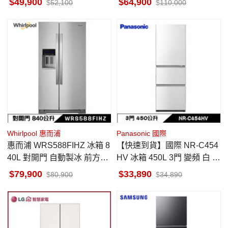
49,900
64,900
52,100
110,000
板)
Whirlpool 惠而浦
Panasonic 國際
惠而浦 WRS588FIHZ 冰箱 8
【快速到貨】國際 NR-C454
40L 對開門 自動製冰 前方底
HV 冰箱 450L 3門 變頻 白 台
部散熱 墨西哥製
南地區當天中午前下單隔天
79,900
33,890
80,900
34,890
出貨