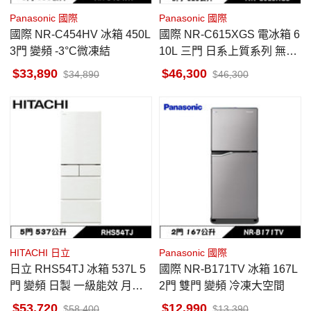
Panasonic 國際
Panasonic 國際
國際 NR-C454HV 冰箱 450L
國際 NR-C615XGS 電冰箱 6
3門 變頻 -3°C微凍結
10L 三門 日系上質系列 無邊
框岩板玻璃 墨岩黑
33,890
46,300
34,890
46,300
HITACHI 日立
Panasonic 國際
日立 RHS54TJ 冰箱 537L 5
國際 NR-B171TV 冰箱 167L
門 變頻 日製 一級能效 月光
2門 雙門 變頻 冷凍大空間
白 獨立自動製冰室 特鮮冰溫
53,720
12,990
58,400
13,390