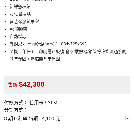
新鮮急凍結
-3°C微凍結
智慧保濕蔬果室
Ag銀抑菌
自動製冰
外觀尺寸 高x寬x深(mm)：1834x725x695
全機１年保固，印刷電路板/蒸發器/散熱器/銅管等冷媒流通系統
３年保固，壓縮機５年保固
42,300
售價
付款方式：
信用卡 / ATM
分期方式：
3 期 0 利率 每期
14,100 元