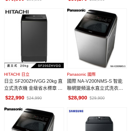
衣15
HITACHI 日立
Panasonic 國際
日立 SF200ZHVGG 20kg 直
國際 NA-V200NMS-S 智能
立式洗衣機 金級省水標章 靜
聯網變頻溫水直立式洗衣機 2
墨灰
2kg 不鏽鋼 金級省水標章
22,990
28,900
24,990
29,900