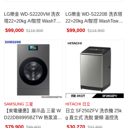
LG樂金 WD-S2220VM 洗衣
LG樂金 WD-S2220B 洗衣塔
塔22+20kg AI智控 WashTow
22+20kg AI智控 WashTower
er 星辰銀 熱泵除濕
尊爵黑 熱泵除濕
99,000
99,000
116,900
114,900
SAMSUNG 三星
HITACHI 日立
【來電優惠】展示品 三星 W
日立 SF250ZFV 洗衣機 25k
D22DB8995BZTW 熱泵滾筒
g 直立式 洗脫 變頻 溫控洗
洗衣機 蒸洗脫烘 洗衣22/烘
79,900
30,270
99,900
32,900