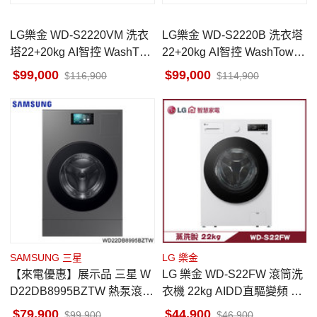
LG樂金 WD-S2220VM 洗衣
LG樂金 WD-S2220B 洗衣塔
塔22+20kg AI智控 WashTow
22+20kg AI智控 WashTower
er 星辰銀 熱泵除濕
尊爵黑 熱泵除濕
99,000
99,000
116,900
114,900
SAMSUNG 三星
LG 樂金
【來電優惠】展示品 三星 W
LG 樂金 WD-S22FW 滾筒洗
D22DB8995BZTW 熱泵滾筒
衣機 22kg AIDD直驅變頻 蒸
洗衣機 蒸洗脫烘 洗衣22/烘
氣洗 殺菌除螨
79,900
44,900
99,900
46,900