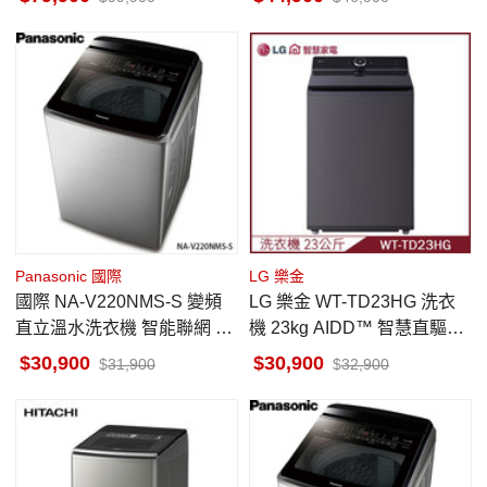
衣15
Panasonic 國際
LG 樂金
國際 NA-V220NMS-S 變頻
LG 樂金 WT-TD23HG 洗衣
直立溫水洗衣機 智能聯網 22
機 23kg AIDD™ 智慧直驅變
kg 不鏽鋼 金級省水標章
頻 直立式 AI 智慧感測 夜墨
30,900
30,900
31,900
32,900
灰