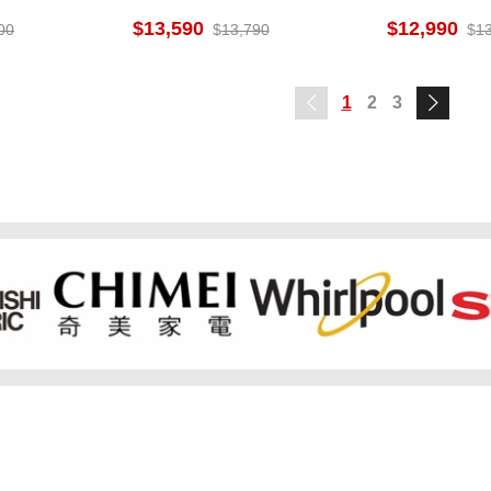
™ X 健康科技 定時功能
nanoe™ X
13,590
12,990
00
13,790
1
1
2
3