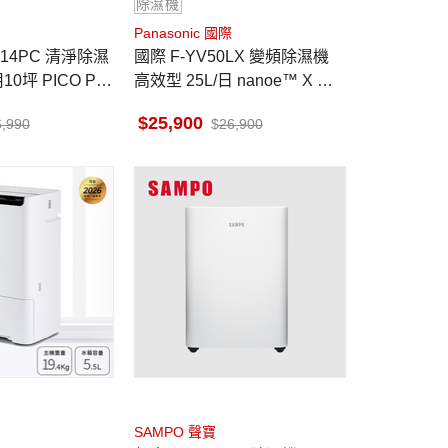
除濕機
Panasonic 國際
C14PC 清淨除濕
國際 F-YV50LX 變頻除濕機
10坪 PICO PU
高效型 25L/日 nanoe™ X 健
A濾網
康科技
25,900
6,990
26,900
SAMPO 聲寶