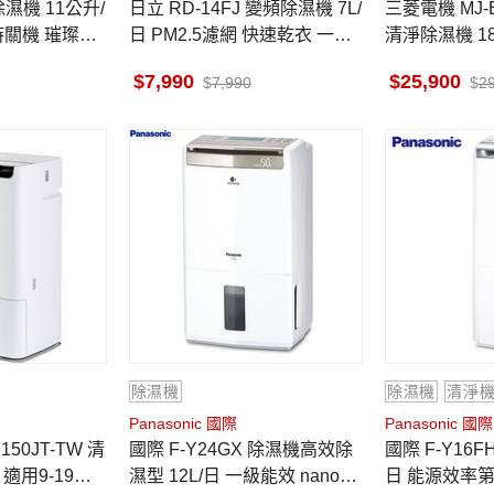
日立 RD-14FJ 變頻除濕機 7L/
三菱電機 MJ-E
時關機 璀璨白
日 PM2.5濾網 快速乾衣 一級
清淨除濕機 18L
利率
省電 璀璨白 六期0利率
坪 日本原裝
7,990
25,900
7,990
2
除濕機
除濕機
清淨
Panasonic 國際
Panasonic 國際
國際 F-Y24GX 除濕機高效除
國際 F-Y16FH 清淨除濕機 8L/
 適用9-19坪
濕型 12L/日 一級能效 nanoe
日 能源效率