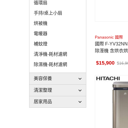
循環扇
手持/桌上小扇
烘被機
電暖器
Panasonic 國際
國際 F-YV32NN 變頻高效型
補蚊燈
除溼機 含烘衣烘
清淨機-耗材濾網
購HEPA濾網 1
15,900
16,9
除濕機-耗材濾網
美容保養
清潔整理
居家用品