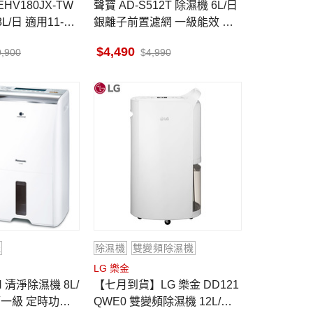
HV180JX-TW
聲寶 AD-S512T 除濕機 6L/日
/日 適用11-23
銀離子前置濾網 一級能效 定
時設定 智慧舒適除濕模式
4,490
9,900
4,990
機
除濕機
雙變頻除濕機
LG 樂金
【七月到貨】LG 樂金 DD121
第一級 定時功能
QWE0 雙變頻除濕機 12L/日