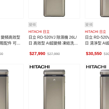
變頻
變頻
HITACHI 日立
HITACHI 日立
日立 RD-520VJ 除濕機 26L/
日立 RD-520VC 除濕機 26L/
鞋配件 可另
日 高效型 AI超變頻 凍結洗淨
日 清淨型 A
6L 節能標章
科技 隱霧鈦
科技 極光鈦
27,990
30,550
00
27,990
3