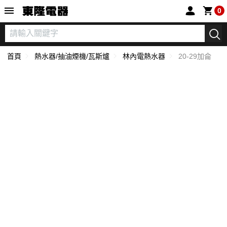
東隆電器
0
首頁
熱水器/抽油煙機/瓦斯爐
林內電熱水器
20-29加侖