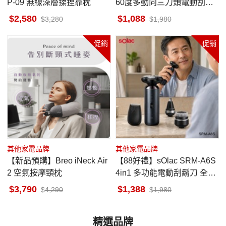
P-09 無線深層揉捏靠枕
60度多動向三刀頭電動刮鬍
刀 S5266
2,580
1,088
3,280
1,980
促銷
促銷
其他家電品牌
其他家電品牌
【新品預購】Breo iNeck Air
【88好禮】sOlac SRM-A6S
2 空氣按摩頸枕
4in1 多功能電動刮鬍刀 全機
防水
3,790
1,388
4,290
1,980
精選品牌