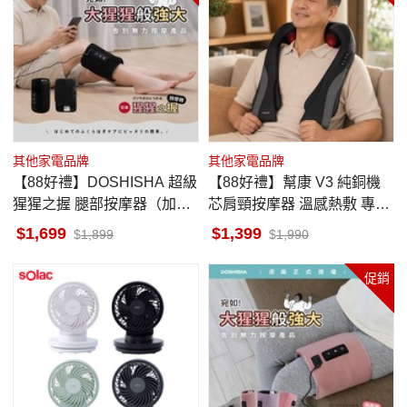
其他家電品牌
其他家電品牌
【88好禮】DOSHISHA 超級
【88好禮】幫康 V3 純銅機
猩猩之握 腿部按摩器（加強
芯肩頸按摩器 溫感熱敷 專屬
版）
按摩師
1,699
1,399
1,899
1,990
促銷