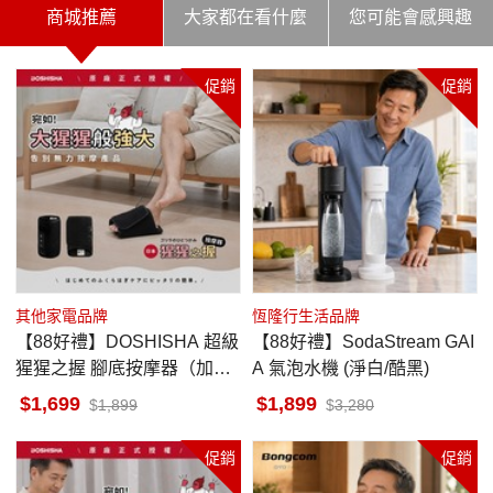
商城推薦
大家都在看什麼
您可能會感興趣
促銷
促銷
其他家電品牌
恆隆行生活品牌
【88好禮】DOSHISHA 超級
【88好禮】SodaStream GAI
猩猩之握 腳底按摩器（加強
A 氣泡水機 (淨白/酷黑)
版）
1,699
1,899
1,899
3,280
促銷
促銷