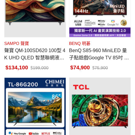
SAMPO 聲寶
BENQ 明碁
聲寶 QM-100SD620 100型 4
BenQ S85-960 MiniLED 量
K UHD QLED 智慧聯網液晶
子點遊戲Google TV 85吋 天
顯示器 無視訊盒
空聲道 重低音音效
134,100
74,900
199,000
75,900