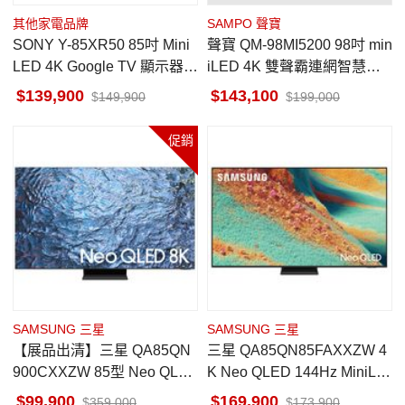
其他家電品牌
SAMPO 聲寶
SONY Y-85XR50 85吋 Mini
聲寶 QM-98MI5200 98吋 min
LED 4K Google TV 顯示器
iLED 4K 雙聲霸連網智慧顯
馬來西亞製
示器 新轟天雷 無視訊盒
139,900
143,100
149,900
199,000
促銷
SAMSUNG 三星
SAMSUNG 三星
【展品出清】三星 QA85QN
三星 QA85QN85FAXXZW 4
900CXXZW 85型 Neo QLE
K Neo QLED 144Hz MiniLE
D QN900 智慧顯示器
D AI顯示器
99,900
169,900
359,000
173,900