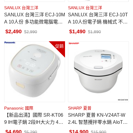
SANLUX 台灣三洋
SANLUX 台灣三洋
SANLUX 台灣三洋 ECJ-10M
SANLUX 台灣三洋 ECJ-10T
A 10人份 多功能微電腦電子
A 10人份電子鍋 機械式 不沾
鍋 陶瓷厚釜內鍋
塗層厚釜內鍋
2,490
1,490
2,990
1,890
促銷
Panasonic 國際
SHARP 夏普
【新品出清】國際 SR-KT06
SHARP 夏普 KN-V24AT-W
9 IH電子鍋 2段IH大火力 4人
2.4L 智慧攪拌零水鍋 AIoT雲
份 10項炊煮行程
端連線 LED螢幕
4,690
14,900
5,290
15,900