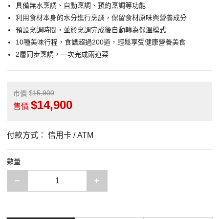
具備無水烹調、自動烹調、預約烹調等功能
利用食材本身的水分進行烹調，保留食材原味與營養成分
預設烹調時間，並於烹調完成後自動轉為保溫模式
10種美味行程，食譜超過200道，輕鬆享受健康營養美食
2層同步烹調，一次完成兩道菜
15,900
市價
14,900
售價
付款方式：
信用卡 / ATM
數量
減少一項
增加一項