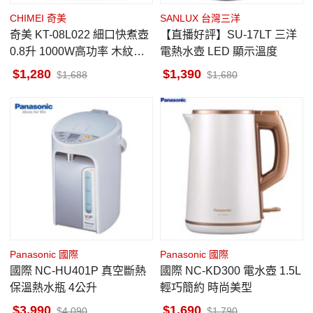
CHIMEI 奇美
SANLUX 台灣三洋
奇美 KT-08L022 細口快煮壺
【直播好評】SU-17LT 三洋
0.8升 1000W高功率 木紋質
電熱水壺 LED 顯示溫度
感設計
1,280
1,390
1,688
1,680
Panasonic 國際
Panasonic 國際
國際 NC-HU401P 真空斷熱
國際 NC-KD300 電水壺 1.5L
保溫熱水瓶 4公升
輕巧簡約 時尚美型
3,990
1,690
4,090
1,790