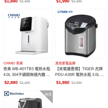
1,880
1,990
2,488
2,390
CHIMEI 奇美
其他家電品牌
奇美 WB-40YTB3 電熱水瓶
【來電優惠價】TIGER 虎牌
4.0L 304不鏽鋼無縫內膽 大
PDU-A30R 電熱水瓶 3.0L 超
視窗觸控面板 七段智能溫控
大按鍵 日本製
2,880
1,980
3,480
3,990
缺貨