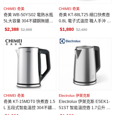
CHIMEI 奇美
CHIMEI 奇美
奇美 WB-50YS02 電熱水瓶
奇美 KT-88LT25 細口快煮壺
5L大容量 304不鏽鋼無縫內
0.8L 電子式溫控 職人手沖 智
膽 大按鍵操作面板 三段保溫
能保溫 304不鏽鋼內膽
2,388
1,880
2,888
2,480
CHIMEI 奇美
Electrolux 伊萊克斯
奇美 KT-15MDT0 快煮壺 1.5
Electrolux 伊萊克斯 E5EK1-
L 五段式智能溫控 304不鏽鋼
51ST 智能溫控壺 1.7公升 極
內膽 英國STRIX溫控器
致美味 不鏽鋼色