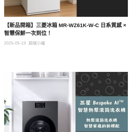
【新品開箱】三菱冰箱 MR-WZ61K-W-C 日系質感 ×
智慧保鮮一次到位！
2025-05-19
超級小編