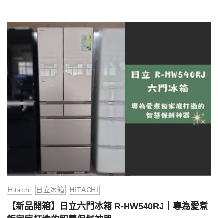
Hitachi
日立冰箱
HITACHI
【新品開箱】日立六門冰箱 R-HW540RJ｜專為愛煮