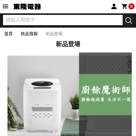
東隆電器
0
首頁
商品情報
新品登場
新品登場