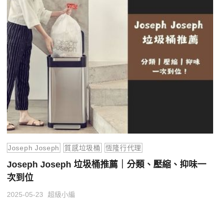
Joseph Joseph
質感垃圾桶
恆隆行代理
Joseph Joseph 垃圾桶推薦｜分類、壓縮、抑味一
次到位
2025-05-23
超級小編