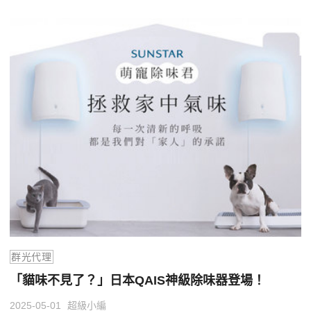
群光代理
「貓味不見了？」日本QAIS神級除味器登場！
2025-05-01
超級小編