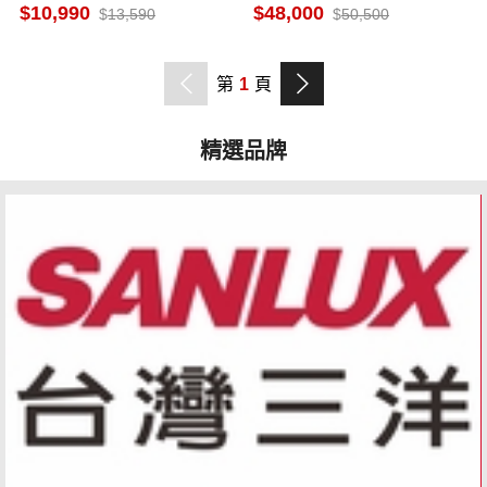
藏功能切換 3段溫控設計 急
升
10,990
48,000
13,590
50,500
速冷凍
第
1
頁
精選品牌