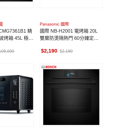
電
Panasonic 國際
MG7361B1 精
國際 NB-H2001 電烤箱 20L
烤箱 45L 極致
雙層防燙隔熱門 60分鐘定時
裝
功能 上下火獨立控溫
2,190
109,000
2,190