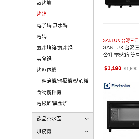
蒸烤爐
烤箱
電子鍋 無水鍋
電鍋
SANLUX 台灣三洋
SANLUX 台灣三洋
氣炸烤箱/氣炸鍋
公升 電烤箱 雙
美食鍋
手設計
1,190
1,590
烤麵包機
三明治機/熱壓機/點心機
食物攪拌機
電磁爐/黑金爐
飲品茶水區
烘碗機