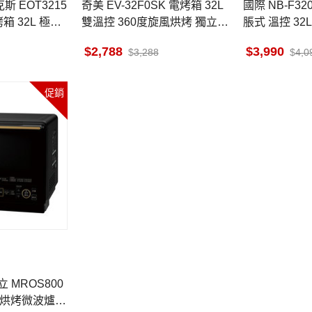
T3215
奇美 EV-32F0SK 電烤箱 32L
國際 NB-F3200 電烤箱 雙液
箱 32L 極致
雙溫控 360度旋風烘烤 獨立發
脹式 溫控 3
酵 5種火力模式 防燙手把
門
2,788
3,990
3,288
4,0
促銷
00
氣烘烤微波爐 3