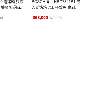
BOSCH博世 HBG7341B1 嵌
2L 雙層防燙隔熱
入式烤箱 71L 極致黑 貨到無
安裝
68,000
90
70,000