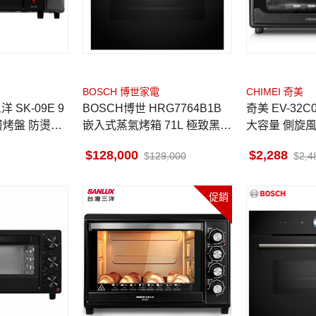
BOSCH 博世家電
CHIMEI 奇美
 SK-09E 9
BOSCH博世 HRG7764B1B
奇美 EV-32C
層烤盤 防燙把
嵌入式蒸氣烤箱 71L 極致黑
大容量 側旋風
貨到無安裝
式 防燙弧形
128,000
2,288
129,000
2,4
促銷