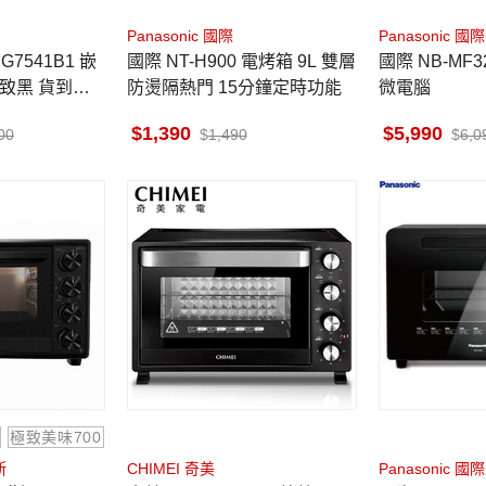
Panasonic 國際
Panasonic 國際
G7541B1 嵌
國際 NT-H900 電烤箱 9L 雙層
國際 NB-MF3210 電烤箱 32L
極致黑 貨到無
防燙隔熱門 15分鐘定時功能
微電腦
1,390
5,990
00
1,490
6,0
極致美味700
斯
CHIMEI 奇美
Panasonic 國際