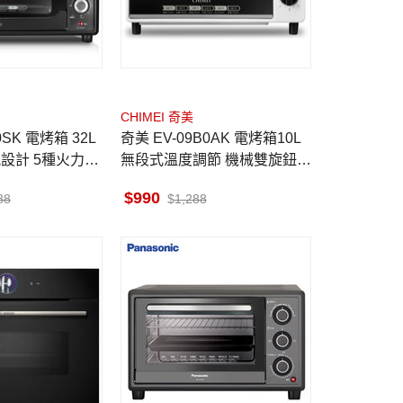
CHIMEI 奇美
0SK 電烤箱 32L
奇美 EV-09B0AK 電烤箱10L
設計 5種火力模
無段式溫度調節 機械雙旋鈕設
手把
計 定時設定 烤吐司
990
88
1,288