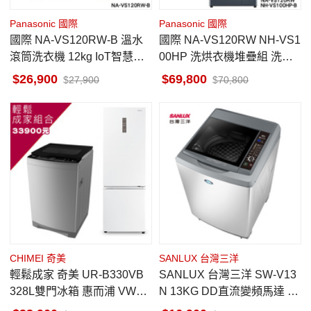
Panasonic 國際
Panasonic 國際
國際 NA-VS120RW-B 溫水
國際 NA-VS120RW NH-VS1
滾筒洗衣機 12kg IoT智慧健
00HP 洗烘衣機堆疊組 洗衣
康家電 全彩觸控LED面板
12kg /乾衣 10kg
26,900
69,800
27,900
70,800
CHIMEI 奇美
SANLUX 台灣三洋
輕鬆成家 奇美 UR-B330VB
SANLUX 台灣三洋 SW-V13
328L雙門冰箱 惠而浦 VWED
N 13KG DD直流變頻馬達 直
1301BS 13公斤洗衣機
立式洗衣機