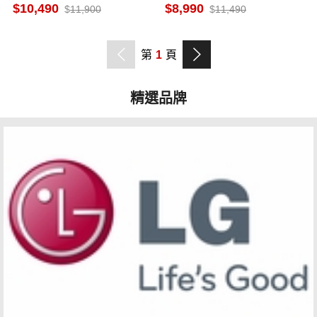
抗菌內槽 標準槽洗淨 台灣製
菌內槽 槽洗淨行程
10,490
8,990
11,900
11,490
第
1
頁
精選品牌