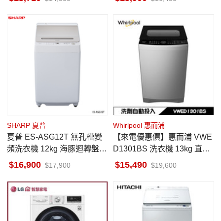
SHARP 夏普
Whirlpool 惠而浦
夏普 ES-ASG12T 無孔槽變
【來電優惠價】惠而浦 VWE
頻洗衣機 12kg 海豚迴轉盤N
D1301BS 洗衣機 13kg 直立
EXT 3種筒槽清潔功能
式 DD直驅變頻 洗劑自動投
16,900
15,490
17,900
19,600
入