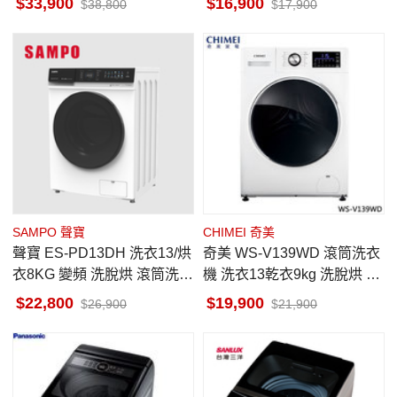
33,900
16,900
38,800
17,900
SAMPO 聲寶
CHIMEI 奇美
聲寶 ES-PD13DH 洗衣13/烘
奇美 WS-V139WD 滾筒洗衣
衣8KG 變頻 洗脫烘 滾筒洗衣
機 洗衣13乾衣9kg 洗脫烘 變
機 蒸氣 洗劑智慧投入
頻洗衣機 DD直驅 變頻馬達
22,800
19,900
26,900
21,900