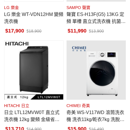
LG 樂金
SAMPO 聲寶
LG 樂金 WT-VDN12HM 變頻
聲寶 ES-H13F(G5) 13KG 定
洗衣機
頻 單槽 直立式洗衣機 抗菌不
鏽鋼內槽 槽洗淨 台灣製
17,900
11,990
18,900
13,900
HITACHI 日立
CHIMEI 奇美
日立 LTL12MVW0T 直立式
奇美 WS-V117WD 滾筒洗衣
洗衣機 12kg 變頻 金級省水
機 洗衣11kg/乾衣7kg 洗脫烘
標章 靜墨灰
變頻洗衣機 DD直驅變頻馬達
13,710
15,900
14,900
16,490