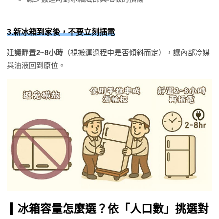
3.新冰箱到家後，不要立刻插電
建議靜置
2~8小時
（視搬運過程中是否傾斜而定），讓內部冷媒
與油液回到原位。
冰
箱容量怎麼選？依「人口數」挑選對