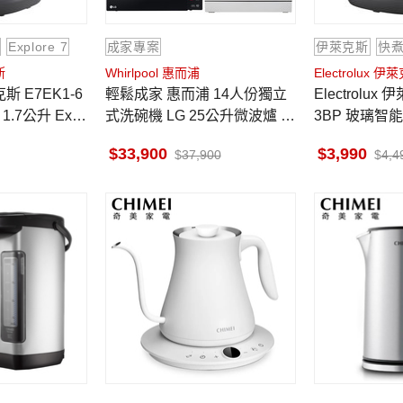
Explore 7
成家專案
伊萊克斯
快
斯
Whirlpool 惠而浦
Electrolux 伊
EK1-6
輕鬆成家 惠而浦 14人份獨立
Electrolux 伊萊克斯
.7公升 Expl
式洗碗機 LG 25公升微波爐 奇
3BP 玻璃智能
美細口快煮壺 0.8升
Explore 7
33,900
3,990
37,900
4,4