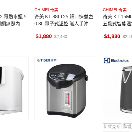
CHIMEI 奇美
CHIMEI 奇美
02 電熱水瓶 5
奇美 KT-88LT25 細口快煮壺
奇美 KT-15MDT0 快煮壺
不鏽鋼無縫內膽
0.8L 電子式溫控 職人手沖 智
五段式智能溫控
 三段保溫
能保溫 304不鏽鋼內膽
膽 英國STRI
1,880
1,880
2,480
2,4
伊萊克斯
智