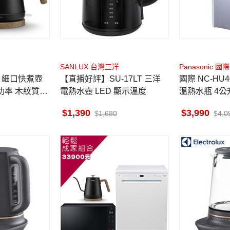
SANLUX 台灣三洋
Panasonic 國際
【直播好評】SU-17LT 三洋
國際 NC-HU401P 真空斷熱保
W高功率 木紋質感
電熱水壺 LED 顯示溫度
溫熱水瓶 4公
1,390
3,990
1,680
4,0