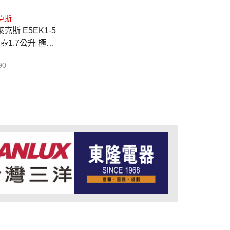
萊克斯
 E5EK1-5
壺1.7公升 極致
黑
90