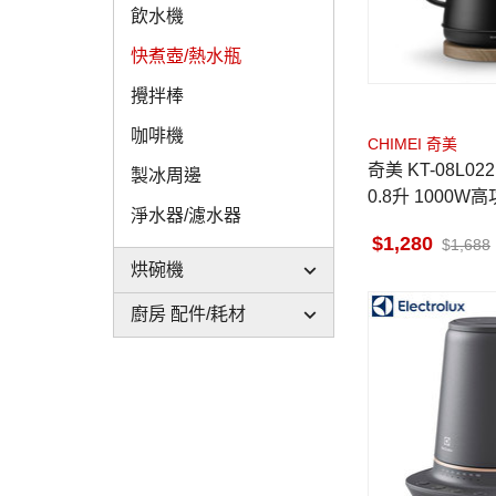
飲水機
快煮壺/熱水瓶
攪拌棒
咖啡機
CHIMEI 奇美
奇美 KT-08L022 細口快煮壺
製冰周邊
0.8升 1000
淨水器/濾水器
設計
1,280
1,688
烘碗機
廚房 配件/耗材