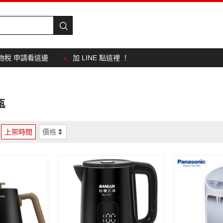
物稅 申請看這邊
加 LINE 點這裡 ！
瓶
上架時間
價格