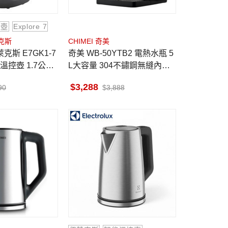
煮壺
Explore 7
萊克斯
CHIMEI 奇美
 E7GK1-7
奇美 WB-50YTB2 電熱水瓶 5
溫控壺 1.7公升
L大容量 304不鏽鋼無縫內膽
大視窗觸控面板 七段智能溫控
3,288
90
3,888