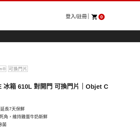
登入/註冊
0
on®
可換門片
BE 冰箱 610L 對開門 可換門片｜Objet C
溫控，延長7天保鮮
零死角，維持雞蛋牛奶新鮮
除菌