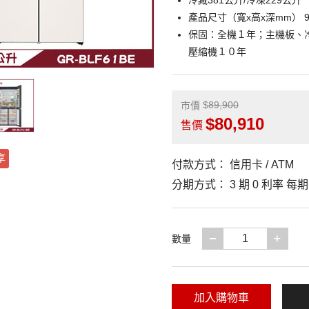
冷藏381公升/冷凍229公升
產品尺寸（寬x高x深mm） 914 
保固：全機１年；主機板、
壓縮機１０年
89,900
市價
80,910
售價
享
付款方式：
信用卡 / ATM
分期方式：
3 期 0 利率 每
減少一項
增加
數量
加入購物車