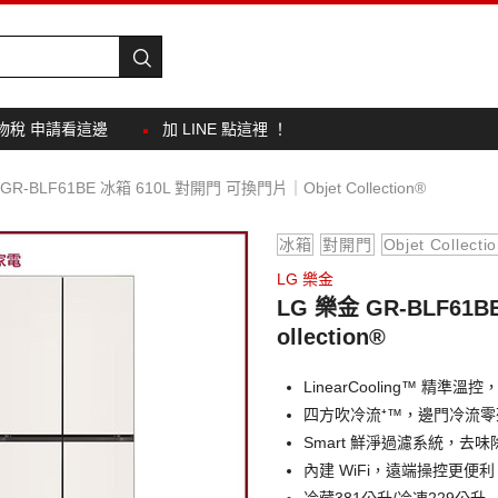
物稅 申請看這邊
加 LINE 點這裡 ！
GR-BLF61BE 冰箱 610L 對開門 可換門片｜Objet Collection®
冰箱
對開門
Objet Collecti
LG 樂金
LG 樂金 GR-BLF61
ollection®
LinearCooling™ 精準
四方吹冷流⁺™，邊門冷流
Smart 鮮淨過濾系統，去味
內建 WiFi，遠端操控更便利