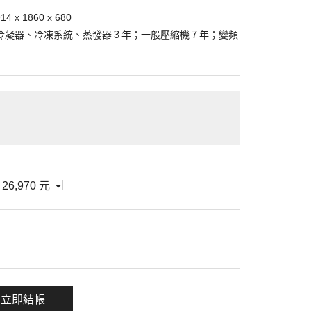
x 1860 x 680
冷凝器、冷凍系統、蒸發器３年；一般壓縮機７年；變頻
期
26,970 元
一項
立即結帳