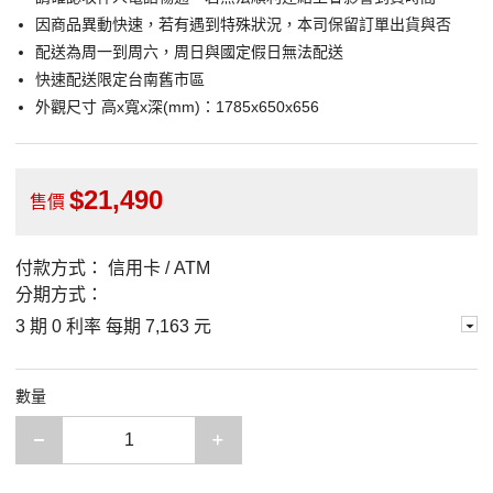
因商品異動快速，若有遇到特殊狀況，本司保留訂單出貨與否
配送為周一到周六，周日與國定假日無法配送
快速配送限定台南舊市區
外觀尺寸 高x寬x深(mm)：1785x650x656
21,490
售價
付款方式：
信用卡 / ATM
分期方式：
3 期 0 利率 每期
7,163 元
數量
減少一項
增加一項