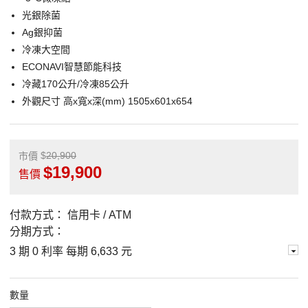
光銀除菌
Ag銀抑菌
冷凍大空間
ECONAVI智慧節能科技
冷藏170公升/冷凍85公升
外觀尺寸 高x寬x深(mm) 1505x601x654
20,900
市價
19,900
售價
付款方式：
信用卡 / ATM
分期方式：
3 期 0 利率 每期
6,633 元
數量