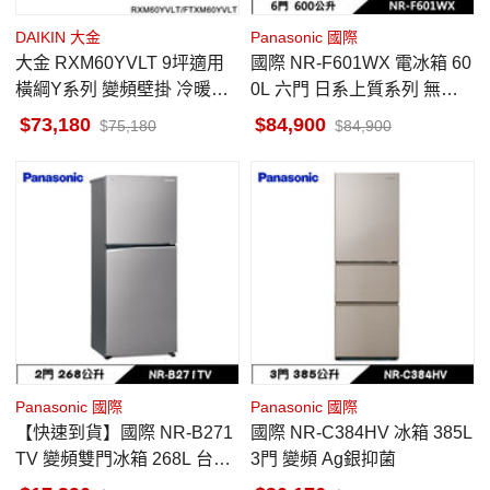
DAIKIN 大金
Panasonic 國際
大金 RXM60YVLT 9坪適用
國際 NR-F601WX 電冰箱 60
橫綱Y系列 變頻壁掛 冷暖空
0L 六門 日系上質系列 無邊
調 FTXM60YVLT
框鏡面/玻璃 雲霧灰
73,180
84,900
75,180
84,900
Panasonic 國際
Panasonic 國際
【快速到貨】國際 NR-B271
國際 NR-C384HV 冰箱 385L
TV 變頻雙門冰箱 268L 台南
3門 變頻 Ag銀抑菌
地區當天中午前下單隔天出