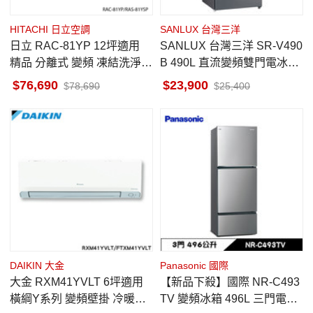
HITACHI 日立空調
SANLUX 台灣三洋
日立 RAC-81YP 12坪適用
SANLUX 台灣三洋 SR-V490
精品 分離式 變頻 凍結洗淨
B 490L 直流變頻雙門電冰箱
冷暖 冷氣 RAS-81YSP
一級能效
76,690
23,900
78,690
25,400
DAIKIN 大金
Panasonic 國際
大金 RXM41YVLT 6坪適用
【新品下殺】國際 NR-C493
橫綱Y系列 變頻壁掛 冷暖空
TV 變頻冰箱 496L 三門電冰