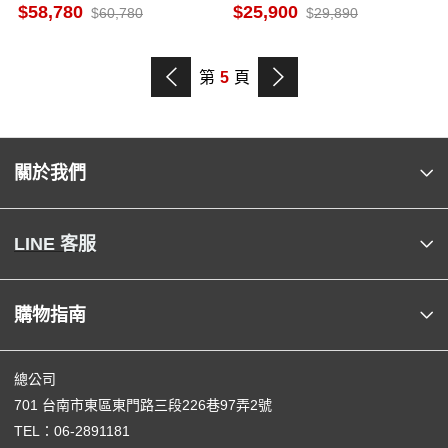
調 FTXM41YVLT
箱 無邊框鋼板 一級能源 晶漾
58,780
25,900
60,780
29,890
銀
第
5
頁
關於我們
LINE 客服
購物指南
總公司
701 台南市東區東門路三段226巷97弄2號
TEL：
06-2891181