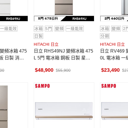
一級能效
冰箱
5門
變頻
一級能效
冰箱
變頻
2
日製
分期
HITACHI 日立
HITACHI 日立
日立 RHS49NJ 變頻冰箱 475
日立 RV469 變頻雙門冰箱 46
鋼板 日製 消光
L 5門 電冰箱 鋼板 日製 星燦
0L 電冰箱 
金 一級變頻
冷凍下冷藏 
48,900
23,490
900
55,900
2