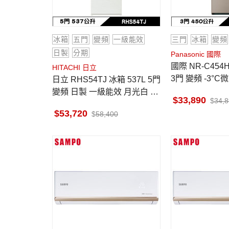
冰箱
五門
變頻
一級能效
三門
冰箱
變頻
日製
分期
Panasonic 國際
國際 NR-C454HV 冰箱 450L
HITACHI 日立
3門 變頻 -3°C
日立 RHS54TJ 冰箱 537L 5門
變頻 日製 一級能效 月光白 獨
33,890
34,
立自動製冰室 特鮮冰溫室
53,720
58,400