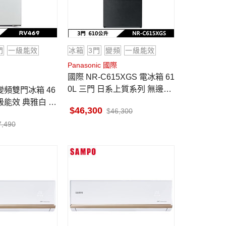
門
一級能效
冰箱
3門
變頻
一級能效
Panasonic 國際
國際 NR-C615XGS 電冰箱 61
0L 三門 日系上質系列 無邊框
岩板玻璃 墨岩黑
一級能效 典雅白 上
46,300
46,300
高效變頻壓縮機
7,490