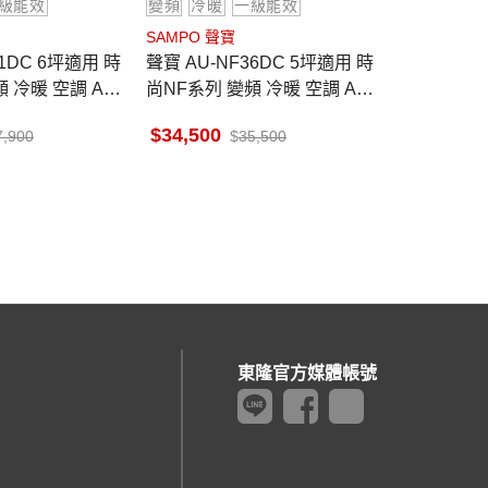
級能效
變頻
冷暖
一級能效
SAMPO 聲寶
聲寶 AU-NF36DC 5坪適用 時
 冷暖 空調 AM-
尚NF系列 變頻 冷暖 空調 AM-
NF36DC
34,500
7,900
35,500
東隆官方媒體帳號