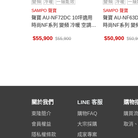
變頻
冷暖
一級能效
變頻
冷暖
一級
SAMPO 聲寶
SAMPO 聲寶
聲寶 AU-NF72DC 10坪適用
聲寶 AU-NF63DC 8-9坪適用
時尚NF系列 變頻 冷暖 空調 A
時尚NF系列 變頻
M-NF72DC
M-NF63DC
55,900
50,900
55,900
50,
關於我們
LINE 客服
購物
東隆簡介
購物FAQ
購買
會員權益
大宗採購
取消
隱私權條款
成家專案