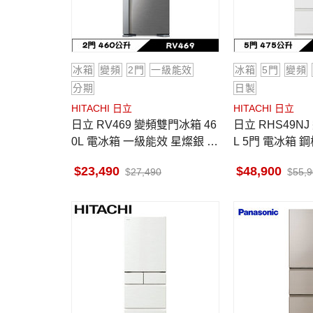
冰箱
變頻
2門
一級能效
冰箱
5門
變頻
分期
日製
HITACHI 日立
HITACHI 日立
日立 RV469 變頻雙門冰箱 46
日立 RHS49NJ 變頻冰箱 475
0L 電冰箱 一級能效 星燦銀 上
L 5門 電冰箱 
冷凍下冷藏 高效變頻壓縮機
白 一級變頻
23,490
48,900
27,490
55,