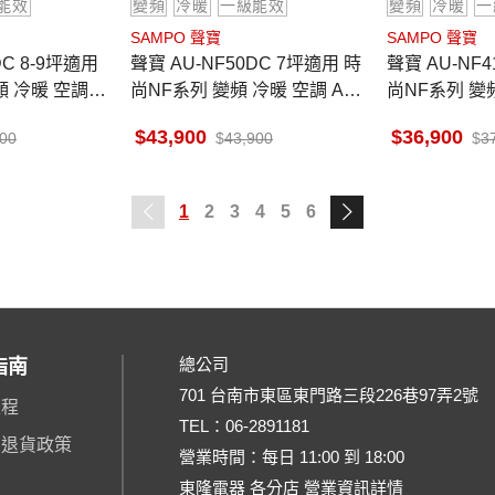
能效
變頻
冷暖
一級能效
變頻
冷暖
一
SAMPO 聲寶
SAMPO 聲寶
聲寶 AU-NF50DC 7坪適用 時
聲寶 AU-NF41DC 6坪適用 時
 冷暖 空調 A
尚NF系列 變頻 冷暖 空調 AM-
尚NF系列 變頻
NF50DC
NF41DC
43,900
36,900
900
43,900
3
1
2
3
4
5
6
總公司
指南
701 台南市東區東門路三段226巷97弄2號
流程
TEL：
06-2891181
、退貨政策
營業時間：每日 11:00 到 18:00
東隆電器 各分店 營業資訊詳情