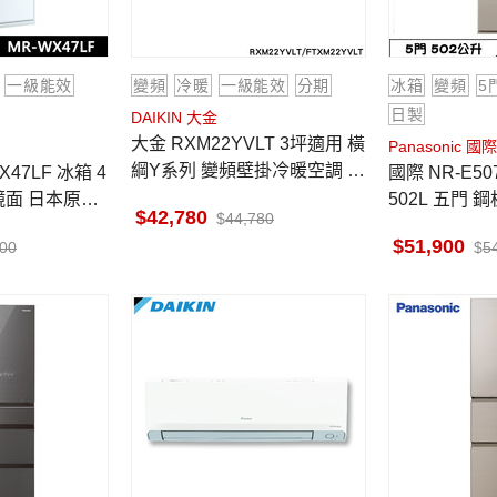
一級能效
變頻
冷暖
一級能效
分期
冰箱
變頻
5
日製
DAIKIN 大金
大金 RXM22YVLT 3坪適用 橫
Panasonic 國際
綱Y系列 變頻壁掛冷暖空調 F
國際 NR-E507XT-N1 電冰箱
TXM22YVLT 售價已折活動
 鏡面 日本原裝
502L 五門 
42,780
44,780
香檳金 日本
51,900
900
5