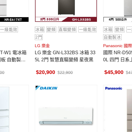
一級能效
冰箱
變頻
直驅變頻
一級能效
冰箱
變頻
一
2門
自動製冰
LG 樂金
Panasonic 國際
LG 樂金 GN-L332BS 冰箱 33
國際 NR-D505XGS 電冰箱 50
面鋼板 自動製冰
5L 2門 智慧直驅變頻 星夜黑
0L 四門 日
裝
岩板玻璃 雲
20,900
45,900
400
22,900
4