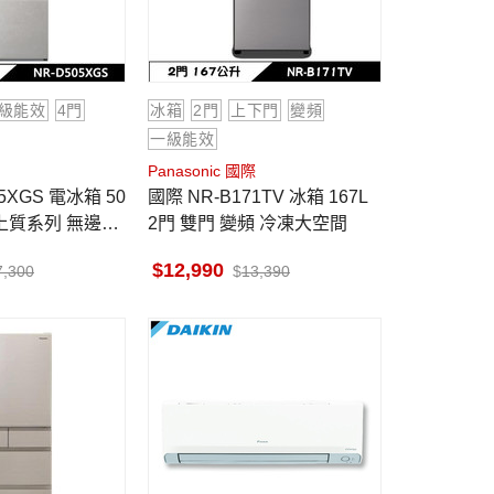
級能效
4門
冰箱
2門
上下門
變頻
一級能效
Panasonic 國際
國際 NR-B171TV 冰箱 167L
系上質系列 無邊框
2門 雙門 變頻 冷凍大空間
岩白
12,990
7,300
13,390