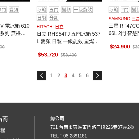
3門
變頻
冰箱
五門
變頻
一級能效
冰箱
2門
變
日製
分期
SAMSUNG 三
三星 RT47CG662AS9 冰箱 4
HITACHI 日立
質系列 無邊框
66L 2門 智
日立 RHS54TJ 五門冰箱 537
白
L 變頻 日製 一級能效 星燦金
24,900
300
3
獨立自動製冰室 特鮮冰溫室
53,720
58,400
1
2
3
4
5
6
總公司
指南
701 台南市東區東門路三段226巷97弄2號
流程
TEL：
06-2891181