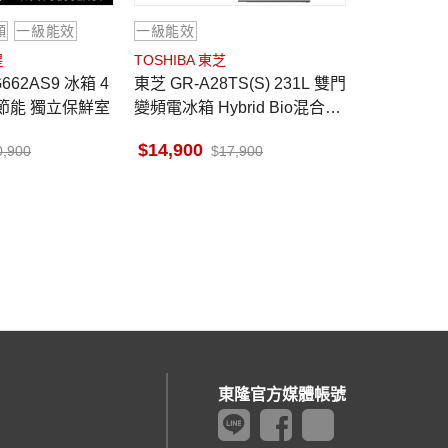
頻
一級能效
一級能效
星
TOSHIBA 東芝
東芝 GR-A28TS(S) 231L 雙門
慧節能 獨立保鮮室
變頻電冰箱 Hybrid Bio混合除
臭裝置
14,900
0,900
17,900
東隆官方媒體帳號