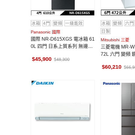
冰箱
4門
變頻
一級能效
冰箱
變頻
六門
日製
Panasonic 國際
國際 NR-D615XGS 電冰箱 61
Mitsubishi 三菱
0L 四門 日系上質系列 無邊框
三菱電機 MR-WX47LF 冰箱 4
岩板玻璃 墨岩黑
72L 六門 變頻
45,900
48,300
水晶白
60,210
66,