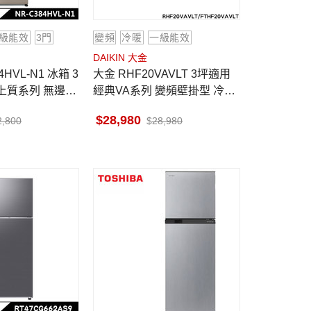
級能效
3門
變頻
冷暖
一級能效
DAIKIN 大金
大金 RHF20VAVLT 3坪適用
系上質系列 無邊框
經典VA系列 變頻壁掛型 冷暖
空調 FTHF20VAVLT
28,980
2,800
28,980