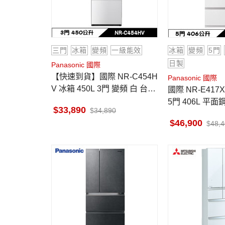
三門
冰箱
變頻
一級能效
冰箱
變頻
5門
日製
Panasonic 國際
【快速到貨】國際 NR-C454H
Panasonic 國際
V 冰箱 450L 3門 變頻 白 台南
國際 NR-E417XT-W1 電冰箱
地區當天中午前下單隔天出貨
5門 406L 平
33,890
34,890
晶鑽白 日本原
46,900
48,