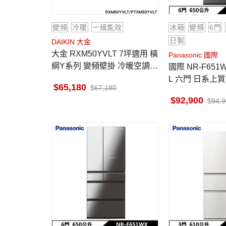
變頻
冷暖
一級能效
冰箱
變頻
6門
日製
DAIKIN 大金
大金 RXM50YVLT 7坪適用 橫
Panasonic 國際
綱Y系列 變頻壁掛 冷暖空調 F
國際 NR-F651WX 電冰箱 650
TXM50YVLT
L 六門 日系上
65,180
67,180
鏡面/玻璃 雲霧
92,900
94,