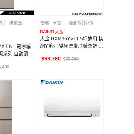
門
一級能效
變頻
冷暖
一級能效
分期
DAIKIN 大金
大金 RXM36YVLT 5坪適用 橫
綱Y系列 變頻壁掛冷暖空調 F
TXM36YVLT 售價已折活動
鋼板系列 自動製冰
53,780
55,780
原裝
4,400