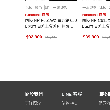
冰箱
變頻
6門
一級能效
一級能效
冰箱
Panasonic 國際
Panasonic 國際
國際 NR-F651WX 電冰箱 650
國際 NR-C615XV 電冰箱 610
L 六門 日系上質系列 無邊框
L 三門 日系上
鏡面/玻璃 鑽石黑
絲絨鋼板 雪霧
92,900
39,900
94,900
41,
關於我們
LINE 客服
購物
東隆簡介
購物FAQ
購買