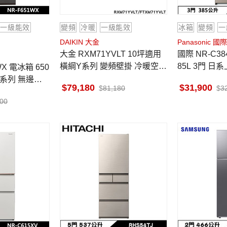
一級能效
變頻
冷暖
一級能效
冰箱
變頻
一
DAIKIN 大金
Panasonic 國際
大金 RXM71YVLT 10坪適用
國際 NR-C384HVL-N1 冰箱 3
橫綱Y系列 變頻壁掛 冷暖空調
85L 3門 日
FTXM71YVLT
鋼板 香檳金
質系列 無邊框
79,180
31,900
81,180
3
灰
900