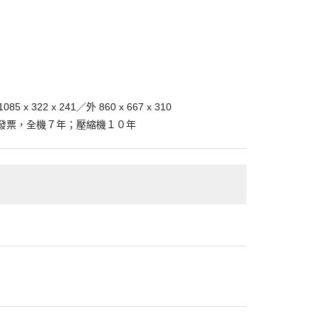
x 322 x 241／外 860 x 667 x 310
錄發票，全機７年；壓縮機１０年
一項