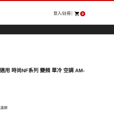
登入/註冊
0
9坪適用 時尚NF系列 變頻 單冷 空調 AM-
媒濾網