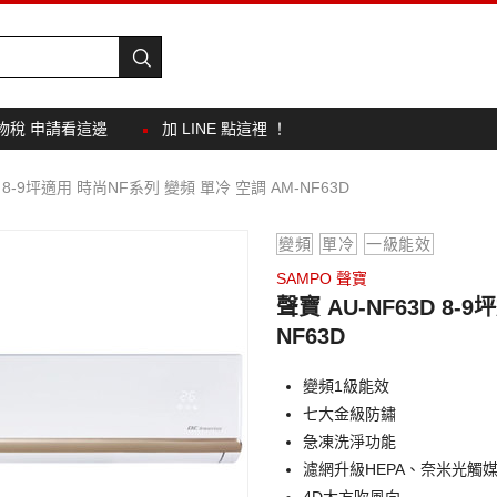
物稅 申請看這邊
加 LINE 點這裡 ！
D 8-9坪適用 時尚NF系列 變頻 單冷 空調 AM-NF63D
變頻
單冷
一級能效
SAMPO 聲寶
聲寶 AU-NF63D 8-
NF63D
變頻1級能效
七大金級防鏽
急凍洗淨功能
濾網升級HEPA、奈米光觸