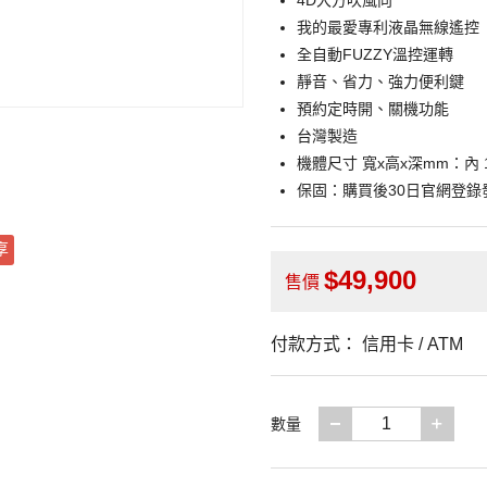
4D大方吹風向
我的最愛專利液晶無線遙控
全自動FUZZY溫控運轉
靜音、省力、強力便利鍵
預約定時開、關機功能
台灣製造
機體尺寸 寬x高x深mm：內 1085 
保固：購買後30日官網登
享
49,900
售價
付款方式：
信用卡 / ATM
減少一項
增加
數量