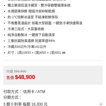
獨立鎖濕低溫冷藏室，雙冷卻器雙循環系統
水潤蔬果保鮮 間接冷卻抑制乾燥
約-1℃特鮮冰溫室 不結凍新鮮保存
不堆疊寬淺設計 搭載大型鋁盤 一鍵急冷凍快速降溫
冷凍三段式，大容量收納
純淨自動製冰 一鍵按下自動清潔
三重抗菌除臭濾網 抗菌率達99%
冷藏334公升/冷凍141公升
尺寸：(高)1833 × (寬)650 × (深)651 ㎜
55,900
市價
48,900
售價
付款方式：
信用卡 / ATM
分期方式：
3 期 0 利率 每期
16,300 元