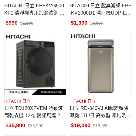
HITACHI 日立 EPFKVG900
HITACHI 日立 脫臭濾網 EPF
KF1 清淨機專用加濕濾網 原
-KV1000D1 清淨機UDP-LV1
廠配件 UDP-K80/K90/K110
00專用 原廠配件
990
1,390
1,100
1,890
HITACHI 日立
HITACHI 日立
日立 TD120XFVEM 熱泵滾
日立 RD-340VJ AI超變頻除
筒乾衣機 12kg 變頻馬達 220
濕機 17L/日 高效型 凍結洗淨
V 日立風速淨 濕度感測器
科技 隱霧鈦 一級省電
35,800
19,090
38,900
19,090