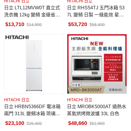
HITACHI 日立
HITACHI 日立
日立 LTL12MVW0T 直立式
日立 RHS54TJ 五門冰箱 53
洗衣機 12kg 變頻 金級省水
7L 變頻 日製 一級能效 星燦
標章 靜墨灰
金 獨立自動製冰室 特鮮冰溫
13,710
53,720
14,900
58,400
室
HITACHI 日立
HITACHI 日立
日立 HRBN5366DF 電冰箱
日立 MROBK5000AT 過熱水
兩門 313L 變頻冰箱 琉璃白
蒸氣烘烤微波爐 33L 白色
美型琉璃 右開
23,100
48,660
26,400
52,900