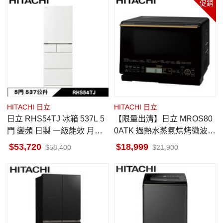
促銷
HITACHI 日立
HITACHI 日立
日立 RHS54TJ 冰箱 537L 5
【限量出清】日立 MROS80
門 變頻 日製 一級能效 月光
0ATK 過熱水蒸氣烘烤微波爐
白 獨立自動製冰室 特鮮冰溫
31L 爵色黑 三重智能感測
53,720
18,999
58,400
21,900
室