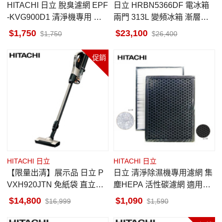
HITACHI 日立 脫臭濾網 EPF
日立 HRBN5366DF 電冰箱
-KVG900D1 清淨機專用 原
兩門 313L 變頻冰箱 漸層琉
廠
璃黑 美型琉璃 右開
1,750
23,100
1,750
26,400
促銷
HITACHI 日立
HITACHI 日立
【限量出清】展示品 日立 P
日立 清淨除濕機專用濾網 集
VXH920JTN 免紙袋 直立手
塵HEPA 活性碳濾網 適用機
持兩用 無線吸塵器 香檳金
種RD-HH RD-HH1 原廠配件
14,800
1,090
16,999
1,590