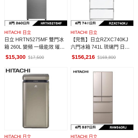
HITACHI 日立
HITACHI 日立
日立 HRTN5275MF 雙門冰
【完售】日立RZXC740KJ
箱 260L 變頻 一級能效 璀璨
六門冰箱 741L 琉璃門 日製
銀 上冷凍
琉璃白 一級省電 觸控式自動
15,300
156,216
17,500
169,800
雙開門
HITACHI 日立
HITACHI 日立