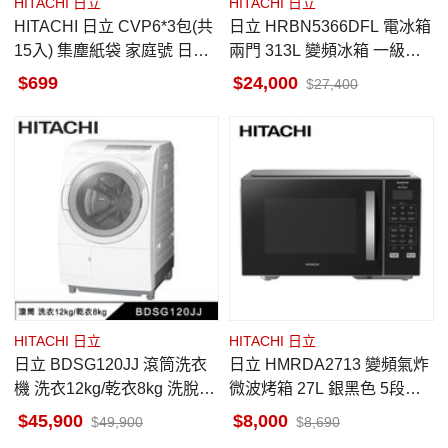
HITACHI 日立
HITACHI 日立
HITACHI 日立 CVP6*3包(共
日立 HRBN5366DFL 電冰箱
15入) 集塵紙袋 家庭號 日立
兩門 313L 變頻冰箱 一級能
吸塵器專用
效 漸層琉璃黑 左開
699
24,000
27,400
HITACHI 日立
HITACHI 日立
日立 BDSG120JJ 滾筒洗衣
日立 HMRDA2713 變頻氣炸
機 洗衣12kg/乾衣8kg 洗脫烘
微波烤箱 27L 銀黑色 5段微
左開 日製 變頻洗衣機
波火力
45,900
8,000
49,900
8,690