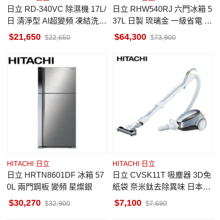
日立 RD-340VC 除濕機 17L/
日立 RHW540RJ 六門冰箱 5
日 清淨型 AI超變頻 凍結洗淨
37L 日製 琉璃金 一級省電 自
科技 極光鈦
動製冰 真空睡眠冰溫室
21,650
64,300
22,650
73,900
HITACHI 日立
HITACHI 日立
日立 HRTN8601DF 冰箱 57
日立 CVSK11T 吸塵器 3D免
0L 兩門鋼板 變頻 星燦銀
紙袋 奈米鈦去除異味 日本原
裝進口
30,270
7,100
32,900
7,690