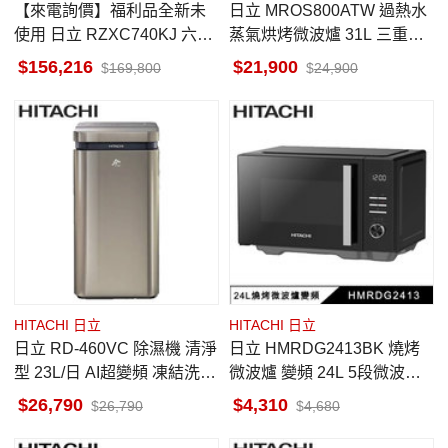
【來電詢價】福利品全新未
日立 MROS800ATW 過熱水
使用 日立 RZXC740KJ 六門
蒸氣烘烤微波爐 31L 三重智
冰箱 741L 琉璃門 日製 琉璃
能感測 珍珠白
156,216
21,900
169,800
24,900
鏡 一級省電 觸控式自動雙開
門
HITACHI 日立
HITACHI 日立
日立 RD-460VC 除濕機 清淨
日立 HMRDG2413BK 燒烤
型 23L/日 AI超變頻 凍結洗淨
微波爐 變頻 24L 5段微波火
科技 極光鈦
力調節
26,790
4,310
26,790
4,680