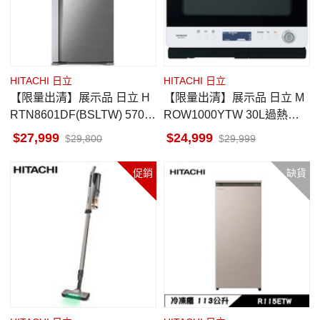
HITACHI 日立
HITACHI 日立
【限量出清】展示品 日立 H
【限量出清】展示品 日立 M
RTN8601DF(BSLTW) 570L
ROW1000YTW 30L過熱水
一級能效 變頻雙門冰箱 星燦
蒸氣烘烤微波爐
27,999
24,999
29,800
29,999
銀
促銷
缺貨