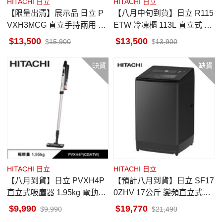
HITACHI 日立
HITACHI 日立
【限量出清】展示品 日立 P
【八月中旬到貨】日立 R115
VXH3MCG 直立手持兩用 無
ETW 冷凍櫃 113L 直立式 無
線吸塵器 香檳金
霜 冷凍/冷藏 自由切換
13,500
13,500
15,900
13,900
缺貨
缺貨
HITACHI 日立
HITACHI 日立
【八月到貨】日立 PVXH4P
【預計八月到貨】日立 SF17
直立式吸塵器 1.95kg 電動自
0ZHV 17公斤 變頻直立式洗
走 LED灰塵探照燈 無線吸塵
衣機 分類預洗 三段溫控洗淨
9,990
19,770
9,990
21,490
器
靜墨灰