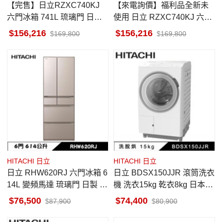
【完售】日立RZXC740KJ
【來電詢價】福利品全新未
六門冰箱 741L 琉璃門 日製
使用 日立 RZXC740KJ 六門
琉璃白 一級省電 觸控式自動
冰箱 741L 琉璃門 日製 琉璃
156,216
156,216
169,800
169,800
雙開門
鏡 一級省電 觸控式自動雙開
門
HITACHI 日立
HITACHI 日立
日立 RHW620RJ 六門冰箱 6
日立 BDSX150JJR 滾筒洗衣
14L 變頻馬達 琉璃門 日製 琉
機 洗衣15kg 乾衣8kg 日本製
璃金 一級省電 自動製冰
洗脫烘 雪霧白 右開
76,500
74,400
87,900
80,900