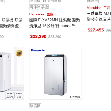
濕機
除濕機
國際除濕機
除濕機
清淨除濕機
Mitsubishi 三菱
三菱電機 MJ-EHV200JW-TW
Panasonic 國際
變頻空氣清淨除
H 除濕機 除濕
國際 F-YV32MH 除濕機 變頻
0L/日 日本製
 變頻清淨型 na
清淨型 16公升/日 nanoe™ X
27,455
2
技
健康科技
23,290
290
23,290
除濕機