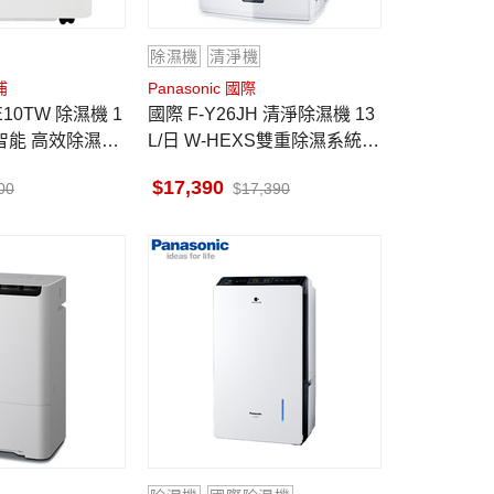
除濕機
清淨機
浦
Panasonic 國際
國際 F-Y26JH 清淨除濕機 13
感智能 高效除濕型
L/日 W-HEXS雙重除濕系統 n
anoe™ X健康科技
17,390
00
17,390