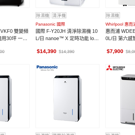
除濕機
清淨機
除濕機
Panasonic 國際
Whirlpool 惠而
1VKF0 雙變頻
國際 F-Y20JH 清淨除濕機 10
惠而浦 WDEE10TW 除濕機 1
適用30坪 一級
L/日 nanoe™ X 定時功能 IoT
0L/日 第六
智慧健康家電
一級省電
14,390
7,900
900
14,390
8,0