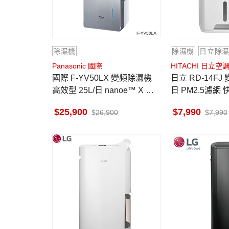
除濕機
除濕機
日立除
Panasonic 國際
HITACHI 日立空
國際 F-YV50LX 變頻除濕機
日立 RD-14FJ 變頻除濕機 7L/
高效型 25L/日 nanoe™ X 健
日 PM2.5濾網
康科技
省電 璀
25,900
7,990
26,900
7,990