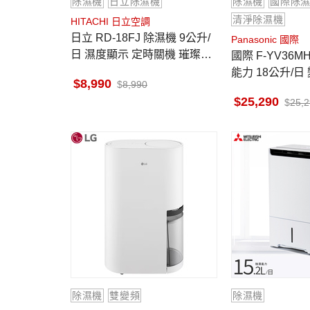
除濕機
日立除濕機
除濕機
國際除
清淨除濕機
HITACHI 日立空調
日立 RD-18FJ 除濕機 9公升/
Panasonic 國際
日 濕度顯示 定時關機 璀璨白
國際 F-YV36M
一級省電 高效除濕 六期0利率
能力 18公升/日
8,990
8,990
noe™ X健康科
25,290
25,
除濕機
雙變頻
除濕機