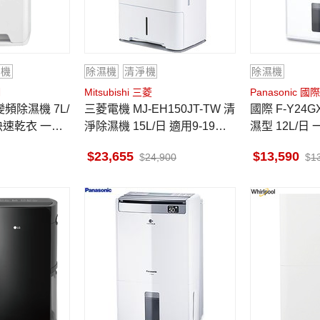
濕機
除濕機
清淨機
除濕機
調
Mitsubishi 三菱
Panasonic 國際
三菱電機 MJ-EH150JT-TW 清
國際 F-Y24GX 除濕機高效除
 快速乾衣 一級
淨除濕機 15L/日 適用9-19坪
濕型 12L/日 
璨白 六期0利率
日本原裝
™ X 健康科
23,655
13,590
24,900
1