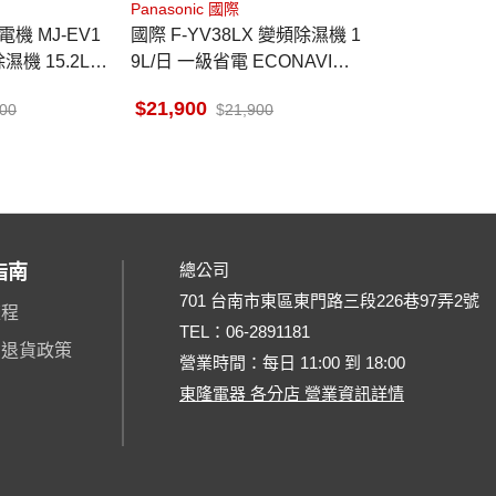
Panasonic 國際
機 MJ-EV1
國際 F-YV38LX 變頻除濕機 1
濕機 15.2L/
9L/日 一級省電 ECONAVI智
 日本原裝
慧節能科技 適用24坪
21,900
900
21,900
總公司
指南
701 台南市東區東門路三段226巷97弄2號
流程
TEL：
06-2891181
、退貨政策
營業時間：每日 11:00 到 18:00
東隆電器 各分店 營業資訊詳情