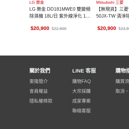
LG 樂金
Mitsubishi 三菱
LG 樂金 DD181MWE0 雙變頻
【無現貨】三菱電
除濕機 18L/日 紫外線淨化 18
50JX-TW 清淨除
公升/日除濕量 能效一級
日 適用9-19坪
20,900
20,900
22,900
23,
關於我們
LINE 客服
購物
東隆簡介
購物FAQ
購買
會員權益
大宗採購
取消
隱私權條款
成家專案
聯絡客服