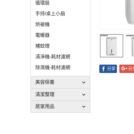
循環扇
手持/桌上小扇
烘被機
電暖器
補蚊燈
清淨機-耗材濾網
除濕機-耗材濾網
分享
分
美容保養
清潔整理
居家用品