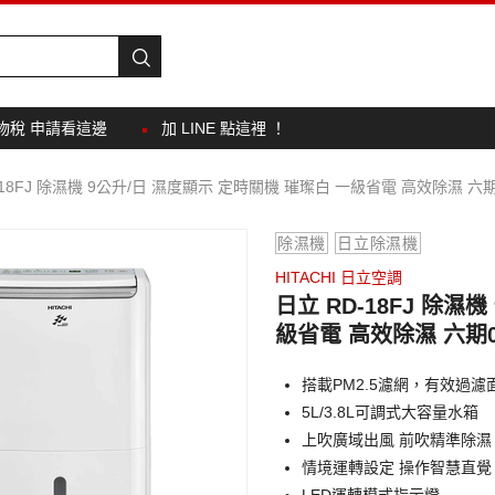
物稅 申請看這邊
加 LINE 點這裡 ！
-18FJ 除濕機 9公升/日 濕度顯示 定時關機 璀璨白 一級省電 高效除濕 六
除濕機
日立除濕機
HITACHI 日立空調
日立 RD-18FJ 除濕
級省電 高效除濕 六期
搭載PM2.5濾網，有效過濾
5L/3.8L可調式大容量水箱
上吹廣域出風 前吹精準除濕
情境運轉設定 操作智慧直覺