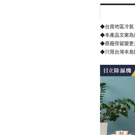
◆台南地區冷氣
◆本產品文案為
◆原廠保留變更
◆只限台灣本島