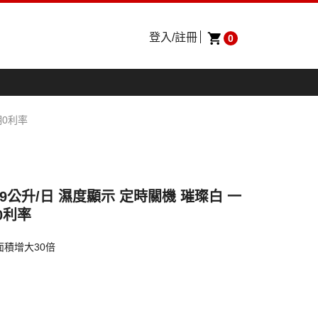
登入/註冊
0
期0利率
機 9公升/日 濕度顯示 定時關機 璀璨白 一
0利率
面積增大30倍