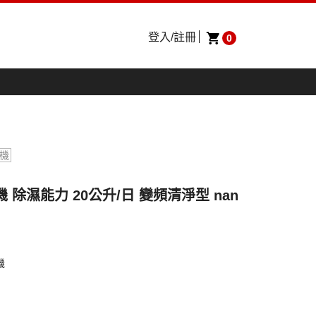
登入/註冊
0
機
濕機 除濕能力 20公升/日 變頻清淨型 nan
機