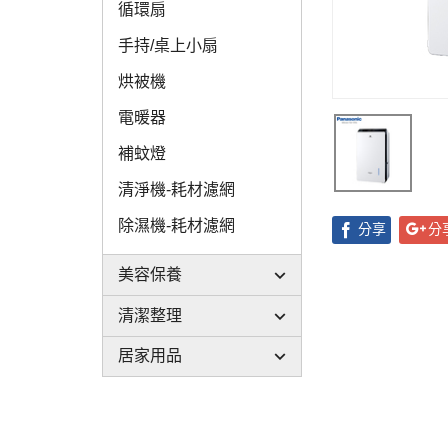
循環扇
手持/桌上小扇
烘被機
電暖器
補蚊燈
清淨機-耗材濾網
除濕機-耗材濾網
分享
分
美容保養
清潔整理
居家用品