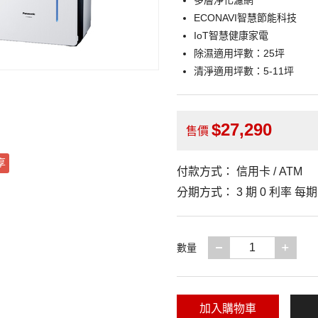
多層淨化濾網
ECONAVI智慧節能科技
IoT智慧健康家電
除濕適用坪數：25坪
清淨適用坪數：5-11坪
27,290
售價
享
付款方式：
信用卡 / ATM
分期方式：
3 期 0 利率 每
減少一項
增加
數量
加入購物車