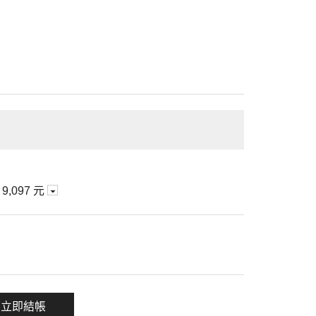
期
9,097 元
一項
立即結帳