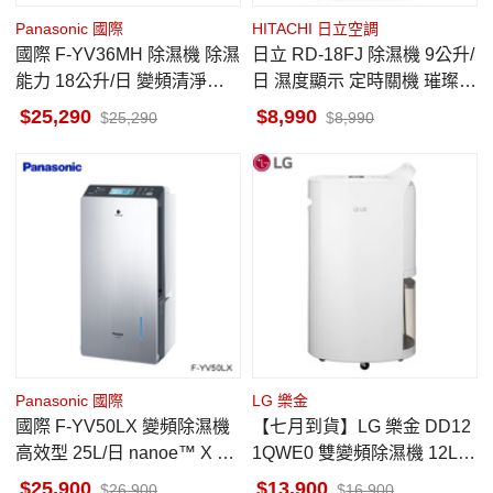
Panasonic 國際
HITACHI 日立空調
國際 F-YV36MH 除濕機 除濕
日立 RD-18FJ 除濕機 9公升/
能力 18公升/日 變頻清淨型 n
日 濕度顯示 定時關機 璀璨白
anoe™ X健康科技
一級省電 高效除濕 六期0利
25,290
8,990
25,290
8,990
率
Panasonic 國際
LG 樂金
國際 F-YV50LX 變頻除濕機
【七月到貨】LG 樂金 DD12
高效型 25L/日 nanoe™ X 健
1QWE0 雙變頻除濕機 12L/
康科技
日 WiFi遠控功能 紫外線淨化
25,900
13,900
26,900
16,900