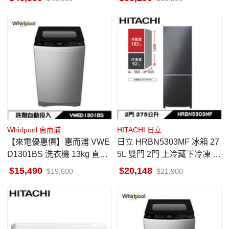
Whirlpool 惠而浦
HITACHI 日立
【來電優惠價】惠而浦 VWE
日立 HRBN5303MF 冰箱 27
D1301BS 洗衣機 13kg 直立
5L 雙門 2門 上冷藏下冷凍 星
式 DD直驅變頻 洗劑自動投
燦灰
15,490
20,148
19,600
21,900
入