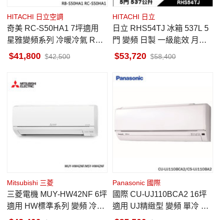
HITACHI 日立空調
HITACHI 日立
奇美 RC-S50HA1 7坪適用
日立 RHS54TJ 冰箱 537L 5
星雅變頻系列 冷暖冷氣 RB-
門 變頻 日製 一級能效 月光
S50HA1
白 獨立自動製冰室 特鮮冰溫
41,800
53,720
42,500
58,400
室
Mitsubishi 三菱
Panasonic 國際
三菱電機 MUY-HW42NF 6坪
國際 CU-UJ110BCA2 16坪
適用 HW標準系列 變頻 冷氣
適用 UJ精緻型 變頻 單冷 冷
MSY-HW42NF
氣 CS-UJ110BA2