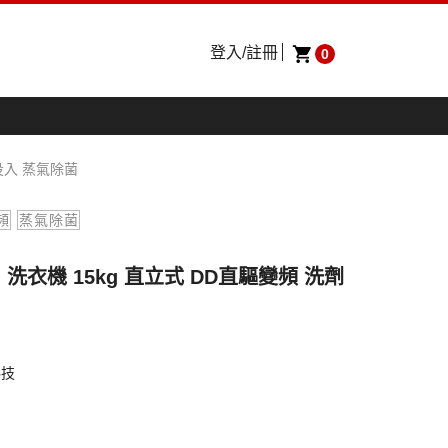
登入/註冊
0
動投入 蒸氣除菌
頻
蒸氣除菌
G 洗衣機 15kg 直立式 DD直驅變頻 洗劑
科技