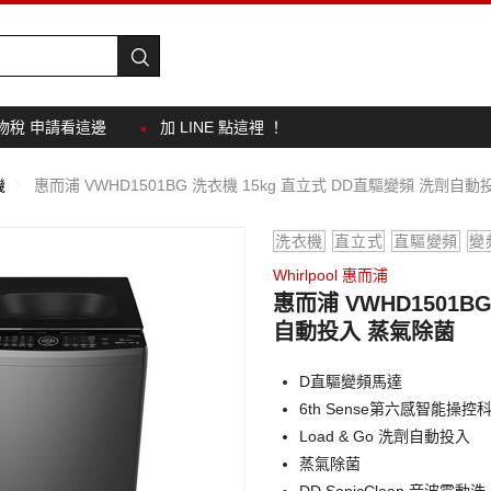
物稅 申請看這邊
加 LINE 點這裡 ！
機
惠而浦 VWHD1501BG 洗衣機 15kg 直立式 DD直驅變頻 洗劑自
洗衣機
直立式
直驅變頻
變
Whirlpool 惠而浦
惠而浦 VWHD1501B
自動投入 蒸氣除菌
D直驅變頻馬達
6th Sense第六感智能操控
Load & Go 洗劑自動投入
蒸氣除菌