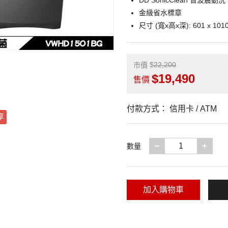
DD SonicClean 音波震動洗
金級省水標章
尺寸 (寬x高x深): 601 x 1010
22,200
市價
19,490
售價
付款方式：
信用卡 / ATM
享
減少一項
增加
數量
加入購物車