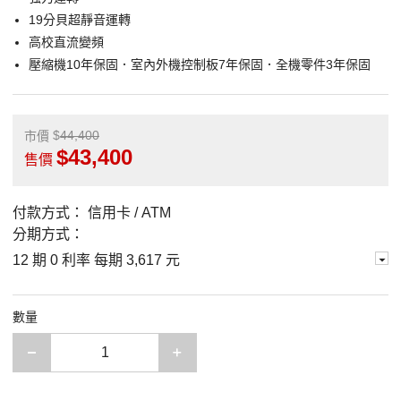
19分貝超靜音運轉
高校直流變頻
壓縮機10年保固．室內外機控制板7年保固．全機零件3年保固
44,400
市價
43,400
售價
付款方式：
信用卡 / ATM
分期方式：
12 期 0 利率 每期
3,617 元
數量
減少一項
增加一項