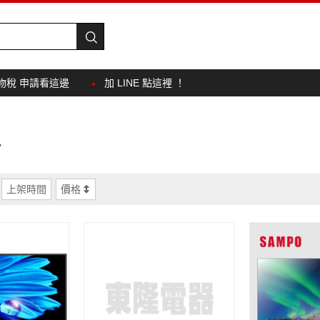
物稅 申請看這邊
加 LINE 點這裡 ！
吋
上架時間
價格