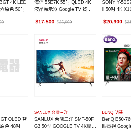
海信 55E7K 55吋 QLED 4K
SONY Y-50S20M2 B
六原色 50吋
液晶顯示器 Google TV 貨到
II 50吋 4K X
無安裝
器
17,500
20,900
00
25,000
2
SANLUX 台灣三洋
BENQ 明碁
SANLUX 台灣三洋 SMT-50F
BenQ E50-760 4K 量子點護
原色 48吋
G3 50型 GOOGLE TV 4K聯網
眼電視 Googl