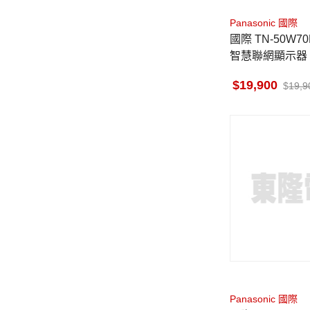
Panasonic 國際
國際 TN-50W70BGT 4K LED
19,900
19,9
Panasonic 國際