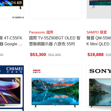
Panasonic 國際
SAMPO 聲寶
4T-C55FK
國際 TV-55Z90BGT OLED 智
聲寶 QM-55MI
 Google TV
慧聯網顯示器 六原色 55吋
K Mini QL
晶顯示器 無
53,300
19,888
00
53,300
2