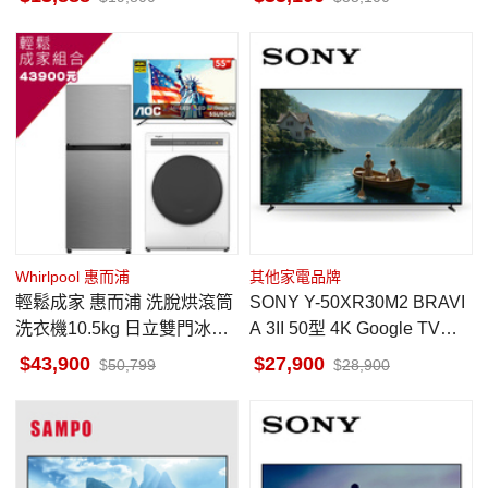
Whirlpool 惠而浦
其他家電品牌
輕鬆成家 惠而浦 洗脫烘滾筒
SONY Y-50XR30M2 BRAVI
洗衣機10.5kg 日立雙門冰箱2
A 3II 50型 4K Google TV顯
60L AOC 55吋GoogleTV
示器 泰國製
43,900
27,900
50,799
28,900