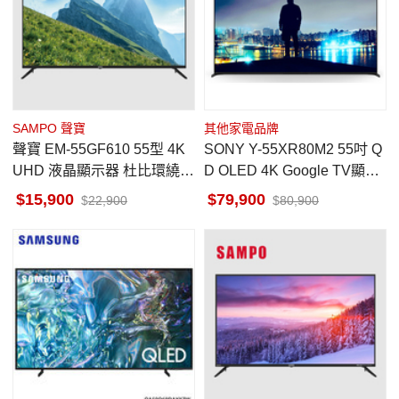
SAMPO 聲寶
其他家電品牌
聲寶 EM-55GF610 55型 4K
SONY Y-55XR80M2 55吋 Q
UHD 液晶顯示器 杜比環繞音
D OLED 4K Google TV顯示
響
器 馬來西亞製
15,900
79,900
22,900
80,900