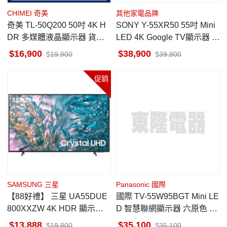
CHIMEI 奇美
其他家電品牌
奇美 TL-50Q200 50吋 4K H
SONY Y-55XR50 55吋 Mini
DR 多媒體液晶顯示器 貨到
LED 4K Google TV顯示器 馬
無安裝
來西亞製
16,900
38,900
19,900
39,900
促銷
SAMSUNG 三星
Panasonic 國際
【88好禮】 三星 UA55DUE
國際 TV-55W95BGT Mini LE
800XXZW 4K HDR 顯示器
D 智慧聯網顯示器 六原色 55
魔幻音場
吋
13,888
35,100
19,800
35,100