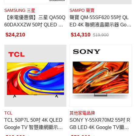
SAMSUNG 三星
SAMPO 聲寶
【來電優惠價】三星 QA50Q
聲寶 QM-55SF620 55吋 QL
60DAXXZW 50吋 QLED 量
ED 4K 聯網液晶顯示器 Goo
子智慧連網顯示器 金屬量子
gle TV 無視訊盒
24,210
14,310
19,900
點顯色
TCL
其他家電品牌
TCL 50P7L 50吋 4K QLED
SONY Y-55XR70M2 55吋 R
Google TV 智慧連網顯示器
GB LED 4K Google TV顯示
多重護眼功能
器 馬來西亞製