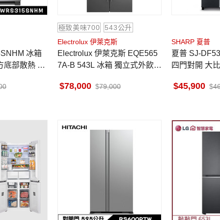
極致美味700
543公升
Electrolux 伊萊克斯
SHARP 夏普
Electrolux 伊萊克斯 EQE565
夏普 SJ-DF53F-SL 冰箱 528L
前方底部散熱 墨
7A-B 543L 冰箱 獨立式外飲水
四門對開 大比
四門對開
動除菌離子
78,000
45,900
00
79,000
4