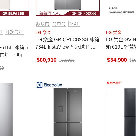
敲敲門
門中門
734L
n®
可換門片
LG 樂金
LG 樂金
LG 樂金 GR-QPLC82SS 冰箱
LG 樂金 GV-
734L InstaView™ 冰球 門中
箱 619L 智
F61BE 冰箱 6
門 敲敲門 星月銀
四方吹冷流 
門片｜Objet
80,910
54,900
89,900
6
00