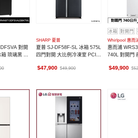
冰箱
對開門
SHARP 夏普
Whirlpool 惠而
夏普 SJ-DF58F-SL 冰箱 575L
惠而浦 WRS315SNHW 冰箱
冰箱 琉璃黑 魔
四門對開 大比例冷凍室 PCI自
740L 對開門
自動製冰
動除菌離子
西哥製
47,900
49,900
00
49,900
5