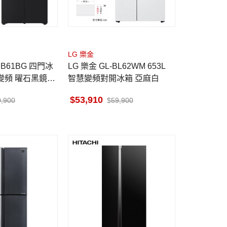
LG 樂金
NB61BG 四門冰
LG 樂金 GL-BL62WM 653L
慧變頻 曜石黑鏡面
智慧變頻對開冰箱 亞麻白
自動製冰器
53,910
0,900
59,900