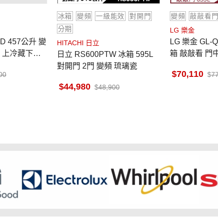
冰箱
變頻
一級能效
對開門
變頻
敲敲看
分期
LG 樂金
DD 457公升 變
LG 樂金 GL-Q
HITACHI 日立
 上冷藏下冷
箱 敲敲看 門中門
日立 RS600PTW 冰箱 595L
動製冰 琉璃白
夜墨黑
對開門 2門 變頻 琉璃瓷
70,110
00
7
44,980
48,900