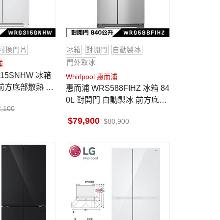
可換門片
冰箱
對開門
自動製冰
門外取冰
浦
Whirlpool 惠而浦
 前方底部散熱 墨
惠而浦 WRS588FIHZ 冰箱 84
0L 對開門 自動製冰 前方底部
2,100
散熱 墨西哥製
79,900
80,900