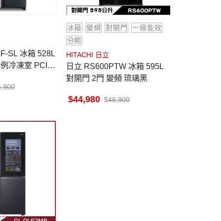
冰箱
變頻
對開門
一級能效
分期
HITACHI 日立
例冷凍室 PCI自
日立 RS600PTW 冰箱 595L
對開門 2門 變頻 琉璃黑
6,900
44,980
48,900