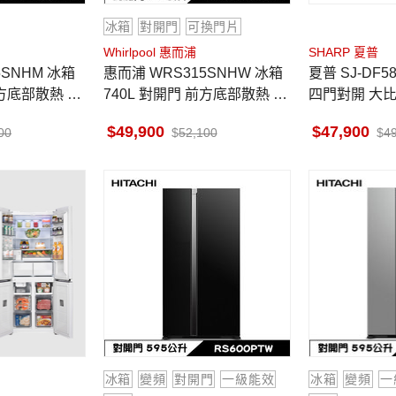
冰箱
對開門
可換門片
Whirlpool 惠而浦
SHARP 夏普
惠而浦 WRS315SNHW 冰箱
夏普 SJ-DF58F-SL 冰箱 575L
前方底部散熱 墨
740L 對開門 前方底部散熱 墨
四門對開 大比
西哥製
動除菌離子
49,900
47,900
00
52,100
4
冰箱
變頻
對開門
一級能效
冰箱
變頻
一