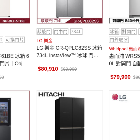
敲敲門
門中門
734L
冰箱
對開門
n®
可換門片
門外取冰
LG 樂金
LG 樂金 GR-QPLC82SS 冰箱
Whirlpool 惠而
734L InstaView™ 冰球 門中
F61BE 冰箱 6
惠而浦 WRS588FIHZ 冰箱 84
門 敲敲門 星月銀
門片｜Objet
0L 對開門 
80,910
89,900
散熱 墨西哥
79,900
00
8