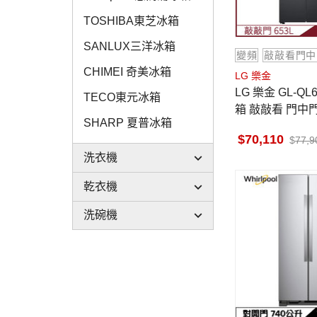
TOSHIBA東芝冰箱
SANLUX三洋冰箱
變頻
敲敲看門中
CHIMEI 奇美冰箱
LG 樂金
LG 樂金 GL-QL6
TECO東元冰箱
箱 敲敲看 門中門 I
SHARP 夏普冰箱
夜墨黑
70,110
77,9
洗衣機
乾衣機
洗碗機