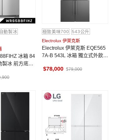
自動製冰
極致美味700
543公升
Electrolux 伊萊克斯
Electrolux 伊萊克斯 EQE565
浦
7A-B 543L 冰箱 獨立式外飲水
四門對開
自動製冰 前方底部
78,000
79,000
製
0,900