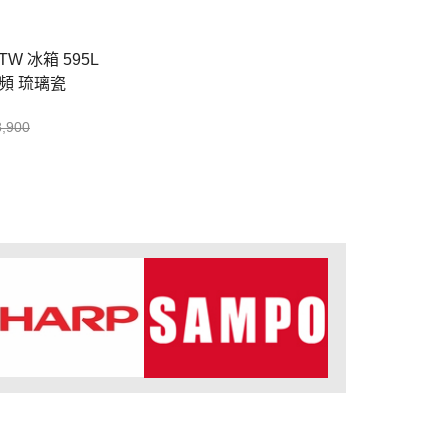
TW 冰箱 595L
對開門 2門 變頻 琉璃瓷
8,900