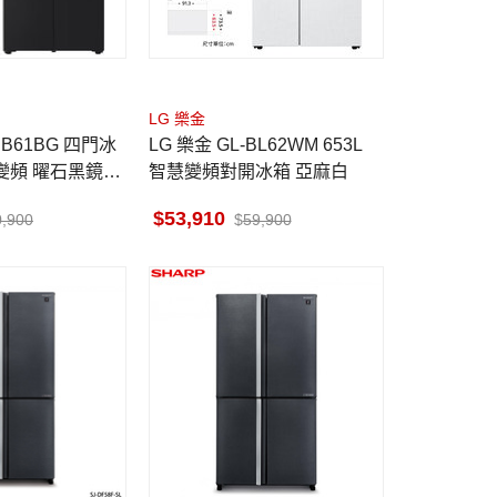
LG 樂金
NB61BG 四門冰
LG 樂金 GL-BL62WM 653L
慧變頻 曜石黑鏡面
智慧變頻對開冰箱 亞麻白
自動製冰器
53,910
0,900
59,900