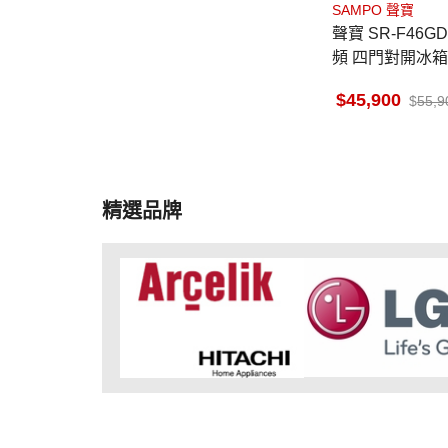
SAMPO 聲寶
聲寶 SR-F46G
頻 四門對開冰箱
凍 玻璃觸控 自
45,900
55,9
精選品牌