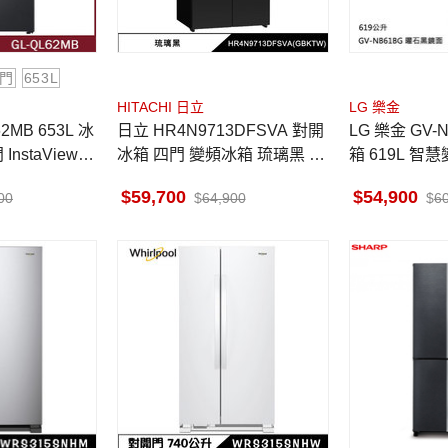
門
653L
HITACHI 日立
LG 樂金
2MB 653L 冰
日立 HR4N9713DFSVA 對開
LG 樂金 GV-
nstaView™
冰箱 四門 變頻冰箱 琉璃黑 魔
箱 619L 智
術控溫切換室 自動製冰
四方吹冷流 
59,700
54,900
00
64,900
6