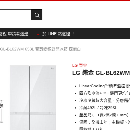
物稅 申請看這邊
加 LINE 點這裡 ！
 GL-BL62WM 653L 智慧變頻對開冰箱 亞麻白
LG 樂金
LG 樂金 GL-BL62
LinearCooling™精準溫控
四方吹冷流+™，邊門更均
冷凍冷藏超大容量，分層儲
冷藏492L / 冷凍293L
產品尺寸（寬x高x深，mm）：91
保固：全機１年；主機板、
壓縮機１０年