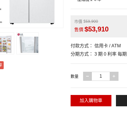
59,900
市價
53,910
售價
付款方式：
信用卡 / ATM
分期方式：
3 期 0 利率 每
享
減少一項
增加
數量
加入購物車