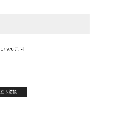
期
17,970 元
一項
立即結帳