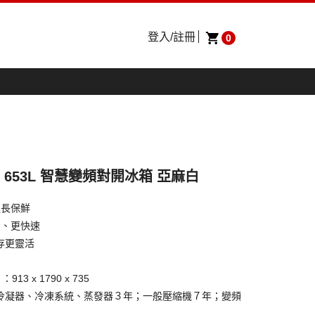
登入/註冊
0
WM 653L 智慧變頻對開冰箱 亞麻白
 延長保鮮
勻、更快速
存更靈活
3 x 1790 x 735
冷凝器、冷凍系統、蒸發器３年；一般壓縮機７年；變頻