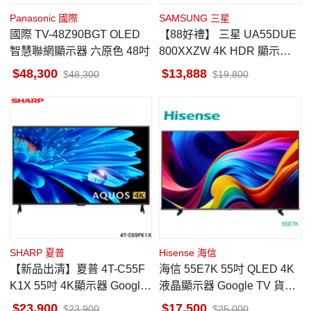
Panasonic 國際
SAMSUNG 三星
國際 TV-48Z90BGT OLED
【88好禮】 三星 UA55DUE
智慧聯網顯示器 六原色 48吋
800XXZW 4K HDR 顯示器
魔幻音場
48,300
13,888
48,300
19,800
SHARP 夏普
Hisense 海信
【新品出清】夏普 4T-C55F
海信 55E7K 55吋 QLED 4K
K1X 55吋 4K顯示器 Google
液晶顯示器 Google TV 貨到
TV 藍牙語音遙控器
無安裝
23,900
17,500
23,900
25,000