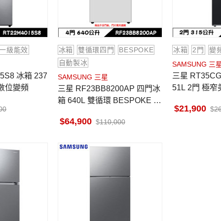
一級能效
冰箱
雙循環四門
BESPOKE
冰箱
2門
變
自動製冰
SAMSUNG 三
三星 RT35CG562CB1 冰箱 3
SAMSUNG 三星
 數位變頻
51L 2門 極
三星 RF23BB8200AP 四門冰
箱 640L 雙循環 BESPOKE 自
21,900
00
2
訂門板 (需要另外購買門板)
64,900
110,000