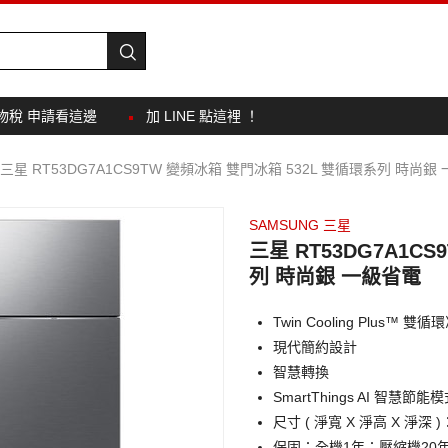
物稅 申請看這邊
加 LINE 點這裡 ！
三星 RT53DG7A1CS9TW 變頻冰箱 雙門冰箱 532L 雙循環系列 時尚銀
SAMSUNG 三星
三星 RT53DG7A1C
列 時尚銀 一級省電
Twin Cooling Plus™ 
現代簡約設計
智慧轉換
SmartThings AI 智慧節能
尺寸 ( 淨寬 X 淨高 X 淨深 )：7
保固：全機1年；壓縮機20