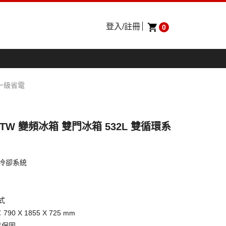
登入/註冊
0
 一級省電
S9TW 變頻冰箱 雙門冰箱 532L 雙循環系
雙循環冷卻系統
模式
90 X 1855 X 725 mm
年保固