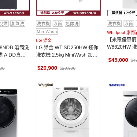
脫烘
蒸氣洗
洗衣機
滾筒
迷你洗
洗衣機
滾筒
MiniWash
Whirlpool 惠而
【來電優惠價】惠
LG 樂金
W8620HW 洗
18NDB 滾筒洗
LG 樂金 WT-SD250HW 迷你
洗脫 蒸氣洗 
烘 AIDD直驅
洗衣機 2.5kg MiniWash 加熱
45,000
4
菌除螨
洗衣
20,900
900
20,900