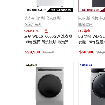
洗衣機
滾筒
蒸洗脫烘
洗衣機
滾筒
洗
泡泡淨系列
直驅變頻
SAMSUNG 三星
LG 樂金
三星 WD16T6000GW 洗衣機
LG 樂金 WD-S
16kg 滾筒 蒸洗脫烘 泡泡淨系
衣機 18kg 洗脫
列
變頻 蒸氣洗 殺
29,900
50,900
37,900
55,