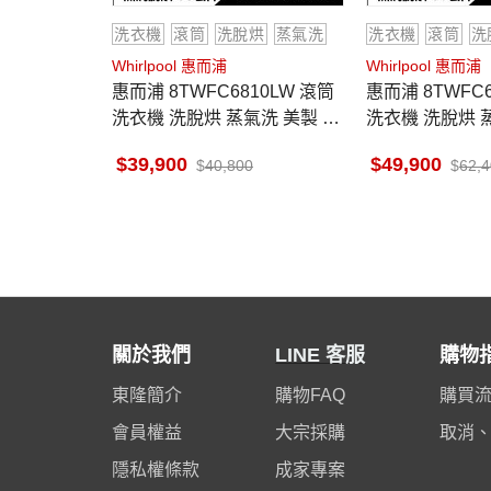
洗衣機
滾筒
洗脫烘
蒸氣洗
洗衣機
滾筒
洗
Whirlpool 惠而浦
Whirlpool 惠而浦
惠而浦 8TWFC6810LW 滾筒
惠而浦 8TWFC6820LW 滾筒
洗衣機 洗脫烘 蒸氣洗 美製 15
洗衣機 洗脫烘 蒸
kg洗/10kg烘 金級省水
10kg烘 金
39,900
49,900
40,800
62,
關於我們
LINE 客服
購物
東隆簡介
購物FAQ
購買
會員權益
大宗採購
取消
隱私權條款
成家專案