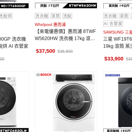
洗脫烘
洗衣機
滾筒
洗脫
洗衣機
滾筒
AI 衣管家
Whirlpool 惠而浦
【來電優惠價】惠而浦 8TWF
SAMSUNG 三
W5620HW 洗衣機 17kg 滾筒
三星 WF19T6500GW 洗衣機
洗脫 美製 快速烘乾
脫烘 AI 衣管家
19kg 滾筒 蒸
37,500
38,900
33,900
900
3