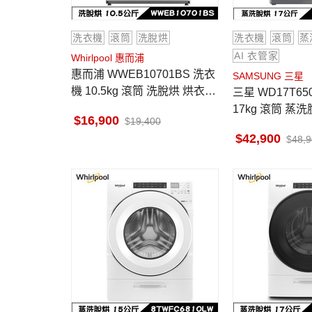
洗衣機
滾筒
洗脫烘
洗衣機
滾筒
蒸
AI 衣管家
Whirlpool 惠而浦
惠而浦 WWEB10701BS 洗衣
SAMSUNG 三星
機 10.5kg 滾筒 洗脫烘 烘衣7k
三星 WD17T6500GP 洗衣機
g 熱風空氣洗
17kg 滾筒 蒸洗
16,900
19,400
42,900
48,