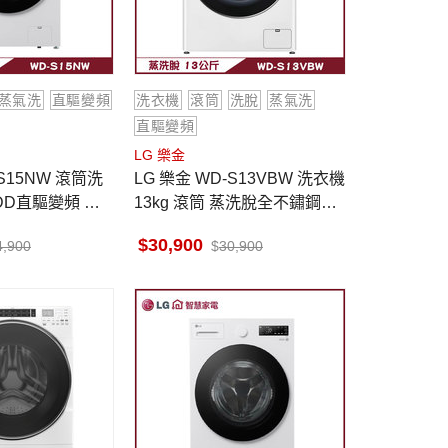
蒸氣洗
直驅變頻
洗衣機
滾筒
洗脫
蒸氣洗
直驅變頻
LG 樂金
-S15NW 滾筒洗
LG 樂金 WD-S13VBW 洗衣機
AIDD直驅變頻 蒸
13kg 滾筒 蒸洗脫全不鏽鋼筒
螨
槽與攪拌翼
30,900
4,900
30,900