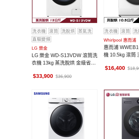
洗衣機
滾筒
洗脫烘
蒸氣洗
洗衣機
滾筒
洗
直驅變頻
Whirlpool 惠而浦
惠而浦 WWEB10701BW 洗衣
LG 樂金
機 10.5kg 滾
LG 樂金 WD-S13VDW 滾筒洗
衣機 13kg 蒸洗脫烘 金級省水
16,400
18,
標章與節能標章
33,900
36,900