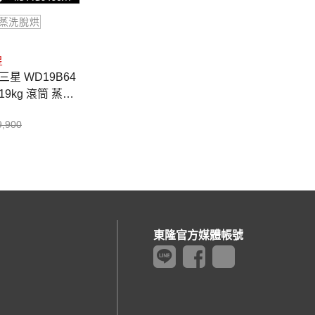
蒸洗脫烘
星
星 WD19B64
19kg 滾筒 蒸洗
KE
9,900
東隆官方媒體帳號