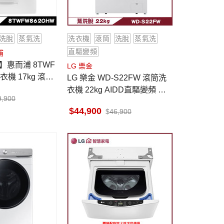
洗脫
蒸氣洗
洗衣機
滾筒
洗脫
蒸氣洗
直驅變頻
浦
而浦 8TWF
LG 樂金
衣機 17kg 滾筒
LG 樂金 WD-S22FW 滾筒洗
美製
衣機 22kg AIDD直驅變頻 蒸
9,900
氣洗 殺菌除螨
44,900
46,900