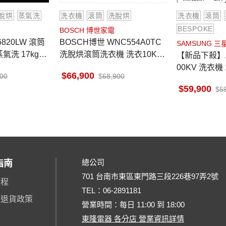
脫烘
蒸氣洗
洗衣機
滾筒
洗脫烘
洗衣機
滾筒
BESPOKE
BOSCH 博世家電
BOSCH博世 WNC554A0TC
SAMSUNG 三
氣洗 17kg洗/
洗脫烘滾筒洗衣機 洗衣10Kg
【新品下殺】三
級省水標章
乾衣7Kg
00KV 洗衣機 
66,900
400
68,900
脫烘 BESPO
59,900
5
總公司
指南
701 台南市東區東門路三段226巷97弄2號
流程
TEL：
06-2891181
、退貨政策
營業時間：每日 11:00 到 18:00
東隆電器 各分店 營業資訊詳情