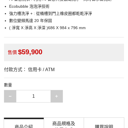
Ecobubble 泡泡淨技術
強力槽洗淨 + : 從桶槽到門上橡皮圈都乾乾淨淨
數位變頻馬達 20 年保固
( 淨寬 X 淨高 X 淨深 )686 X 984 x 796 mm
59,900
售價
付款方式：
信用卡 / ATM
數量
減少一項
增加一項
商品規格及
商品介紹
購買說明