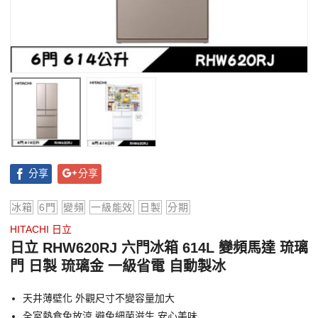
分享
分享
冰箱
6門
變頻
一級能效
日製
分期
HITACHI 日立
日立 RHW620RJ 六門冰箱 614L 變頻馬達 琉璃
門 日製 琉璃金 一級省電 自動製冰
天井薄壁化 外觀尺寸不變容量加大
全室熱食免放涼 避免細菌滋生 安心美味