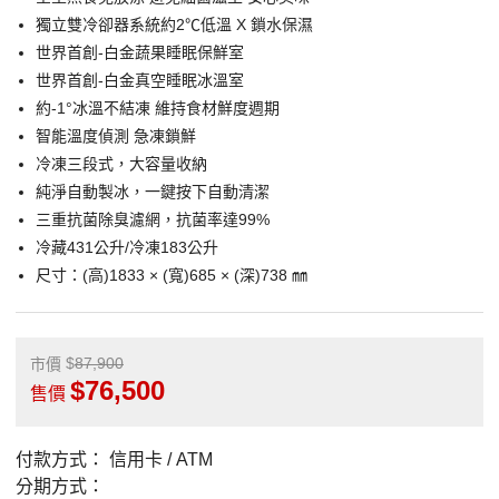
獨立雙冷卻器系統約2℃低溫 X 鎖水保濕
世界首創-白金蔬果睡眠保鮮室
世界首創-白金真空睡眠冰溫室
約-1°冰溫不結凍 維持食材鮮度週期
智能溫度偵測 急凍鎖鮮
冷凍三段式，大容量收納
純淨自動製冰，一鍵按下自動清潔
三重抗菌除臭濾網，抗菌率達99%
冷藏431公升/冷凍183公升
尺寸：(高)1833 × (寬)685 × (深)738 ㎜
87,900
市價
76,500
售價
付款方式：
信用卡 / ATM
分期方式：