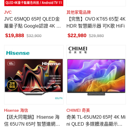
JVC
其他家電品牌
JVC 65MQD 65吋 QLED金
【完售】OVO KT65 65型 4K
屬量子點 Google認證 4K HD
HDR 智慧顯示器 可K歌 HiFi
R連網液晶顯示器
19,888
22,980
32,900
29,980
Hisense 海信
CHIMEI 奇美
【送大同電鍋】Hisense 海
奇美 TL-65UM20 65吋 4K Mi
信 65U7N 65吋 智慧連網顯
ni QLED 多媒體液晶顯示器