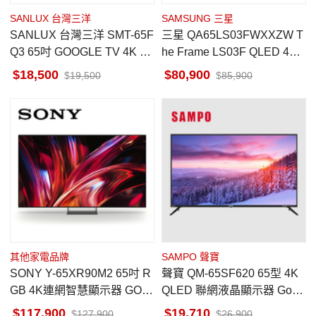
SANLUX 台灣三洋
SAMSUNG 三星
SANLUX 台灣三洋 SMT-65F
三星 QA65LS03FWXXZW T
Q3 65吋 GOOGLE TV 4K QL
he Frame LS03F QLED 4K
ED連網顯示器
美學 AI顯示器
18,500
80,900
19,500
85,900
其他家電品牌
SAMPO 聲寶
SONY Y-65XR90M2 65吋 R
聲寶 QM-65SF620 65型 4K
GB 4K連網智慧顯示器 GOO
QLED 聯網液晶顯示器 Goog
GLE TV 馬來西亞製
le TV 無視訊盒
117,900
19,710
127,900
26,900