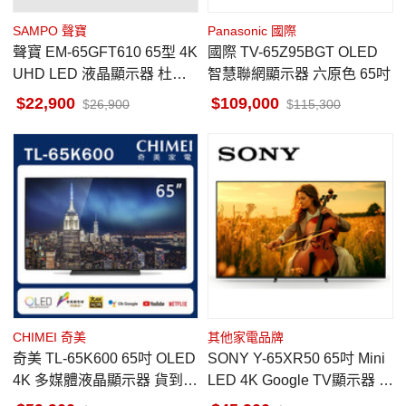
SAMPO 聲寶
Panasonic 國際
聲寶 EM-65GFT610 65型 4K
國際 TV-65Z95BGT OLED
UHD LED 液晶顯示器 杜比
智慧聯網顯示器 六原色 65吋
環繞音響 台灣製
22,900
109,000
26,900
115,300
CHIMEI 奇美
其他家電品牌
奇美 TL-65K600 65吋 OLED
SONY Y-65XR50 65吋 Mini
4K 多媒體液晶顯示器 貨到無
LED 4K Google TV顯示器 馬
安裝
來西亞製