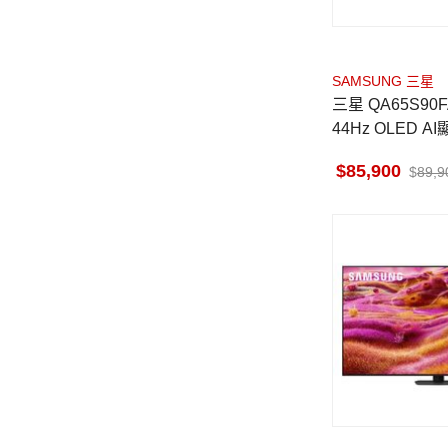
SAMSUNG 三星
三星 QA65S90F
44Hz OLED A
85,900
89,9