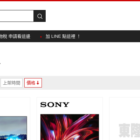
物稅 申請看這邊
加 LINE 點這裡 ！
吋
上架時間
價格