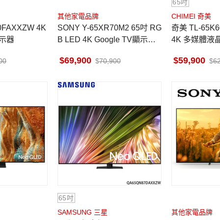
65吋
其他家電品牌
CHIMEI 奇美
FAXXZW 4K
SONY Y-65XR70M2 65吋 RG
奇美 TL-65K600 65吋 OLED
顯示器
B LED 4K Google TV顯示器
4K 多媒體液
馬來西亞製
安裝
69,900
59,900
00
70,900
6
65吋
SAMSUNG 三星
其他家電品牌