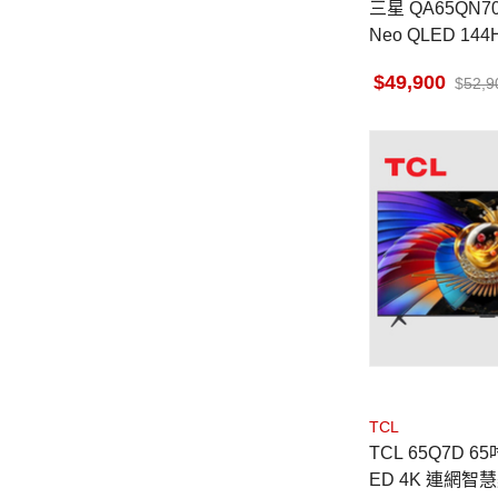
三星 QA65QN70
Neo QLED 144H
I顯示器
49,900
52,9
TCL
TCL 65Q7D 65
ED 4K 連網智慧