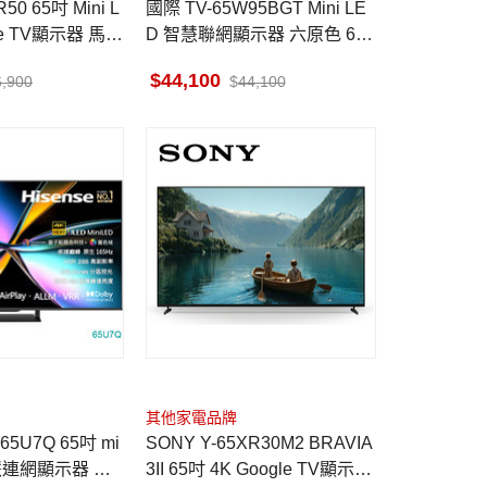
50 65吋 Mini L
國際 TV-65W95BGT Mini LE
gle TV顯示器 馬來
D 智慧聯網顯示器 六原色 65
吋
44,100
6,900
44,100
其他家電品牌
 65U7Q 65吋 mi
SONY Y-65XR30M2 BRAVIA
慧連網顯示器 含
3II 65吋 4K Google TV顯示器