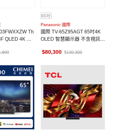
65吋
星
Panasonic 國際
03FWXXZW Th
國際 TV-65Z95AGT 65吋4K
3F QLED 4K 美
OLED 智慧顯示器 不含視訊盒
配送台南地區 不含安裝
80,300
5,900
130,300