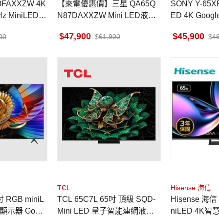
FAXXZW 4K
【來電優惠價】三星 QA65Q
SONY Y-65XR
z MiniLED A
N87DAXXZW Mini LED液晶
ED 4K Goo
顯示器 QLED 65吋
西亞製
47,900
45,900
00
61,900
4
TCL
Hisense 海信
吋 RGB miniL
TCL 65C7L 65吋 頂級 SQD-
Hisense 海信
顯示器 Googl
Mini LED 量子智能連網液晶
niLED 4K智