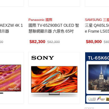
Panasonic 國際
SAMSUNG 三
AEXZW 4K 1
國際 TV-65Z90BGT OLED 智
三星 QA65LS
I顯示器
慧聯網顯示器 六原色 65吋
e Frame LS0
學 AI顯示器
82,300
80,900
00
82,300
8