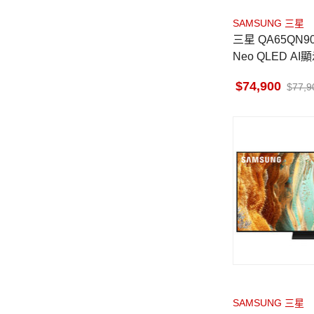
SAMSUNG 三星
三星 QA65QN90
Neo QLED AI
74,900
77,9
SAMSUNG 三星