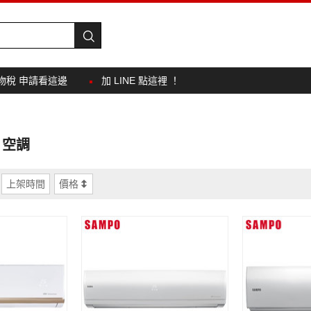
物稅 申請看這邊
加 LINE 點這裡 ！
 空調
上架時間
價格